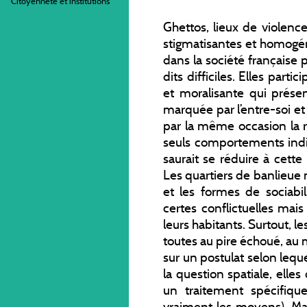
Citoyenneté et institutions
Ghettos, lieux de violenc
stigmatisantes et homogé
dans la société française p
dits difficiles. Elles par
et moralisante qui présen
marquée par l’entre-soi et 
par la même occasion la r
seuls comportements indiv
saurait se réduire à cette
Les quartiers de banlieue
et les formes de sociabi
certes conflictuelles mai
leurs habitants. Surtout, le
toutes au pire échoué, au 
sur un postulat selon leque
la question spatiale, ell
un traitement spécifiqu
vraiment les moyens). M