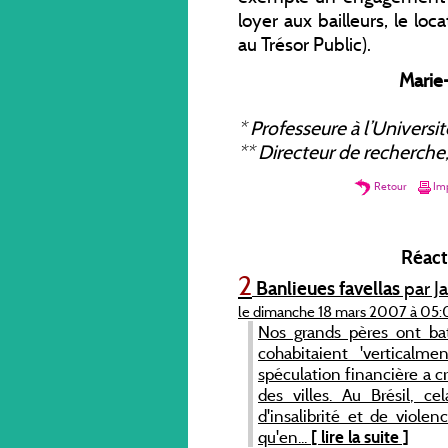
loyer aux bailleurs, le lo
au Trésor Public).
Marie
*
Professeure à l’Universit
**
Directeur de recherch
Retour
Imp
Réacti
2
Banlieues favellas
par 
le dimanche 18 mars 2007 à 05:
Nos grands pères ont bat
cohabitaient 'verticalmen
spéculation financière a cr
des villes. Au Brésil, c
d'insalibrité et de viole
qu'en...
[ lire la suite ]