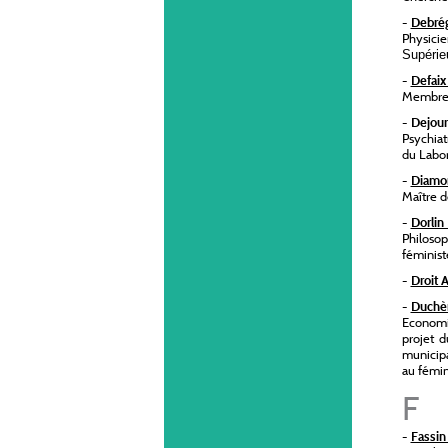
-
Debré
Physici
Supérie
-
Defaix
Membre d
-
Dejour
Psychiat
du Labor
-
Diamo
Maître d
-
Dorlin 
Philosop
féminis
-
Droit 
-
Duchè
Economis
projet 
municipa
au fémin
F
-
Fassin 