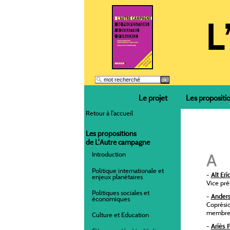
Le projet
Les propositi
Retour à l'accueil
Les propositions
de L'Autre campagne
A
Introduction
Politique internationale et
-
Alt Eri
enjeux planétaires
Vice pré
Politiques sociales et
-
Anders
économiques
Coprési
membre d
Culture et Education
-
Ariès 