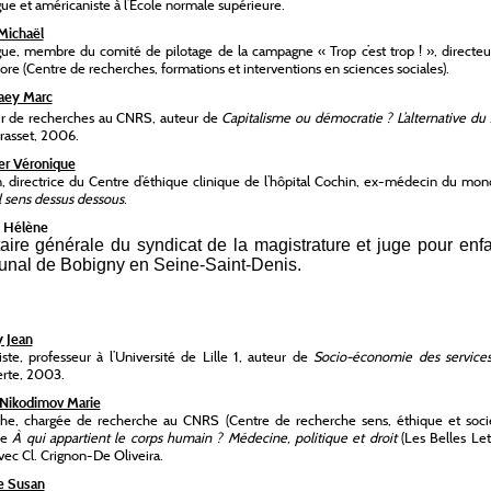
ue et américaniste à l’Ecole normale supérieure.
Michaël
ue, membre du comité de pilotage de la campagne « Trop c’est trop ! », directeu
e (Centre de recherches, formations et interventions en sciences sociales).
aey Marc
ur de recherches au CNRS, auteur de
Capitalisme ou démocratie ? L’alternative du
Grasset, 2006.
er Véronique
 directrice du Centre d’éthique clinique de l’hôpital Cochin, ex-médecin du mon
l sens dessus dessous.
 Hélène
taire générale du syndicat de la magistrature et juge pour enf
bunal de Bobigny en Seine-Saint-Denis.
 Jean
te, professeur à l’Université de Lille 1, auteur de
Socio-économie des service
rte, 2003.
-Nikodimov Marie
phe, chargée de recherche au CNRS (Centre de recherche sens, éthique et socié
de
À qui appartient le corps humain ? Médecine, politique et droit
(Les Belles Let
ec Cl. Crignon-De Oliveira.
e Susan