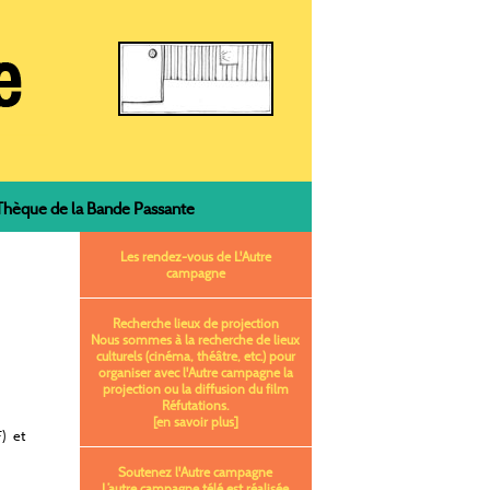
èque de la Bande Passante
Les rendez-vous de L'Autre
campagne
Recherche lieux de projection
Nous sommes à la recherche de lieux
culturels (cinéma, théâtre, etc.) pour
organiser avec l'Autre campagne la
projection ou la diffusion du film
Réfutations.
[en savoir plus]
F)
et
Soutenez l'Autre campagne
L’autre campagne télé est réalisée