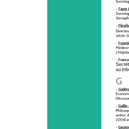
Sociolog
-
Faure 
Sociolog
Sémaphor
-
Fleurb
Directe
siècle
, 
-
Fourni
Médecin,
L’Hôpita
-
Franco
S
ecré
au tri
G
-
Gadrey
Economis
Découve
-
Gaille
Philoso
auteur 
2004) av
-
Georg