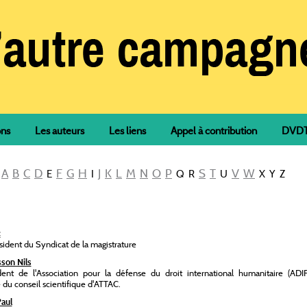
ons
Les auteurs
Les liens
Appel à contribution
DVDTh
A
B
C
D
F
G
H
J
K
L
M
N
O
P
S
T
V
W
E
I
Q R
U
X Y Z
c
sident du Syndicat de la magistrature
son Nils
dent de
l'Association pour la défense du droit international humanitaire (ADI
u conseil scientifique d'ATTAC.
Paul