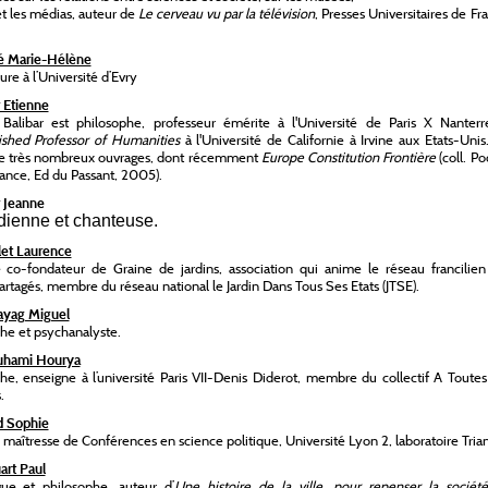
et les médias, auteur de
Le cerveau vu par la télévision
, Presses Universitaires de Fr
é Marie-Hélène
ure à l’Université d’Evry
r Etienne
 Balibar est philosophe, professeur émérite à l'Université de Paris X Nanterr
ished Professor of Humanities
à l'Université de Californie à Irvine aux Etats-Unis.
de très nombreux ouvrages, dont récemment
Europe Constitution Frontière
(coll. P
tance, Ed du Passant, 2005).
r Jeanne
ienne et chanteuse.
et Laurence
co-fondateur de Graine de jardins, association qui anime le réseau francilien
partagés, membre du réseau national le Jardin Dans Tous Ses Etats (JTSE).
ayag Miguel
he et psychanalyste.
uhami Hourya
he, enseigne à l’université Paris VII-Denis Diderot, membre du collectif A Toute
.
d Sophie
e, maîtresse de Conférences en science politique, Université Lyon 2, laboratoire Trian
art Paul
gue et philosophe, auteur d’
Une histoire de la ville, pour repenser la société