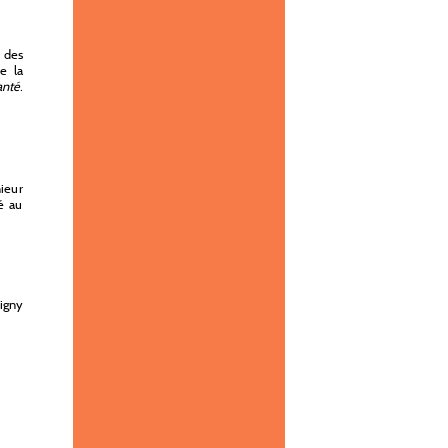
n des
de la
anté.
nieur
é au
igny