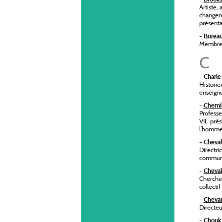
Artiste,
changeme
présenta
-
Bureau
Membre d
C
-
Charle
Histori
enseigne
-
Chemil
Professe
VII, pré
l’homme
-
Chevali
Directr
communic
-
Cheval
Chercheu
collecti
-
Chevan
Directeu
-
Chouk 