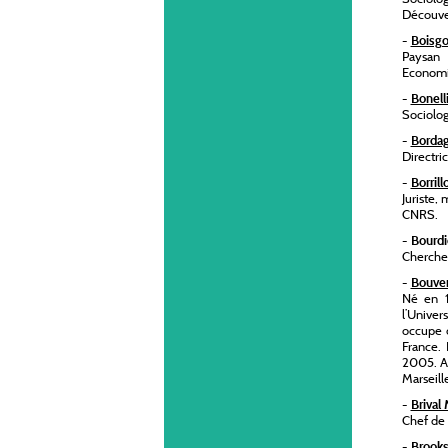
Découver
-
Boisgo
Paysan 
Economiq
-
Bonell
Sociolog
-
Bordag
Directri
-
Borrill
Juriste,
CNRS.
-
Bourdi
Cherche
-
Bouver
Né en 1
l’Univer
occupe d
France.
2005. A 
Marseill
-
Brival
Chef de 
-
Brooks