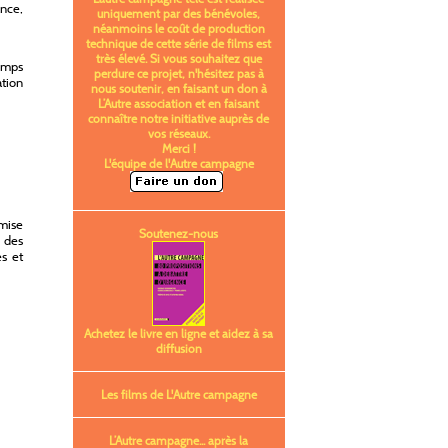
ance,
uniquement par des bénévoles,
néanmoins le coût de production
technique de cette série de films est
très élevé. Si vous souhaitez que
temps
perdure ce projet, n'hésitez pas à
ation
nous soutenir, en faisant un don à
L’Autre association et en faisant
connaître notre initiative auprès de
vos réseaux.
Merci !
L'équipe de l'Autre campagne
 mise
Soutenez-nous
 des
es et
Achetez le livre en ligne et aidez à sa
diffusion
Les films de L'Autre campagne
L’Autre campagne... après la