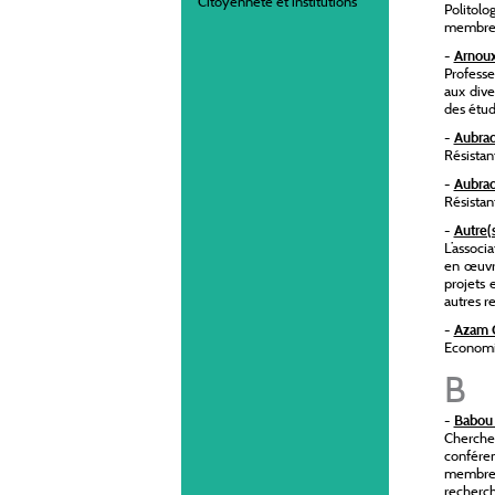
Citoyenneté et institutions
Politolo
membre 
-
Arnoux
Professe
aux dive
des étud
-
Aubrac
Résistan
-
Aubra
Résistan
-
Autre(
L’associ
en œuvre
projets 
autres re
-
Azam 
Economis
B
-
Babou 
Chercheu
conféren
membre d
recherch