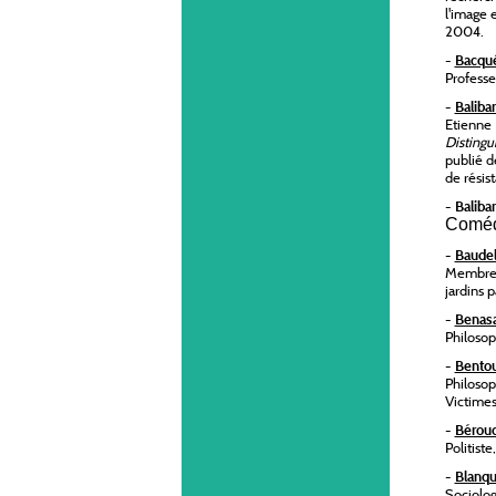
l'image 
2004.
-
Bacqu
Professe
-
Baliba
Etienne
Distingu
publié 
de résis
-
Baliba
Coméd
-
Baudel
Membre 
jardins 
-
Benas
Philosop
-
Bento
Philosop
Victimes
-
Bérou
Politist
-
Blanqu
Sociolo