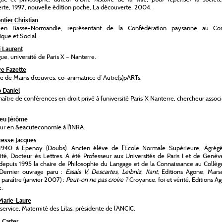
te, 1997, nouvelle édition poche, La découverte, 2004.
ntier Christian
en Basse-Normandie, représentant de la Confédération paysanne au Co
ue et Social.
i Laurent
ue, université de Paris X – Nanterre.
e Fazette
ce de Mains d’œuvres, co-animatrice d’ Autre(s)pARTs.
o Daniel
 maître de conférences en droit privé à l’université Paris X Nanterre, chercheur assoc
eu Jérôme
ur en &eacuteconomie à l'INRA.
esse Jacques
940 à Epenoy (Doubs). Ancien élève de l’Ecole Normale Supérieure, Agrég
sité, Docteur ès Lettres. A été Professeur aux Universités de Paris I et de Genèv
epuis 1995 la chaire de Philosophie du Langage et de la Connaissance au Collèg
 Dernier ouvrage paru :
Essais V, Descartes, Leibniz, Kant
, Editions Agone, Marse
paraître (janvier 2007) :
Peut-on ne pas croire ?
Croyance, foi et vérité, Editions A
e.
 Marie-Laure
service, Maternité des Lilas, présidente de l’ANCIC.
 Carter