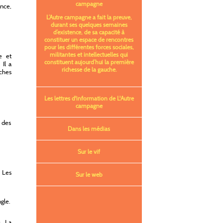
campagne
ance,
L’Autre campagne a fait la preuve,
durant ses quelques semaines
d’existence, de sa capacité à
constituer un espace de rencontres
pour les différentes forces sociales,
militantes et intellectuelles qui
e et
constituent aujourd’hui la première
 Il a
richesse de la gauche.
oches
Les lettres d'information de L'Autre
campagne
 des
Dans les médias
Sur le vif
s Les
Sur le web
gle.
, La