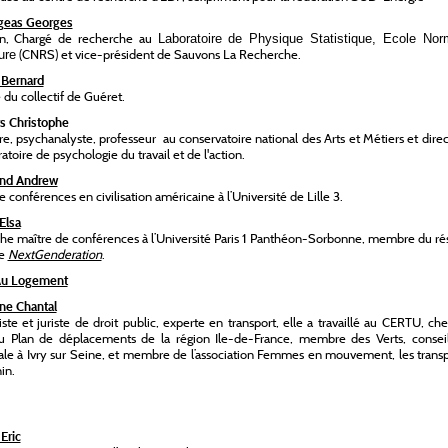
geas Georges
en, Chargé de recherche au
Laboratoire de Physique Statistique, Ecole Nor
(CNRS) et vice-président de Sauvons La Recherche.
ure
 Bernard
u collectif de Guéret.
s Christophe
re, psychanalyste, professeur au conservatoire national des Arts et Métiers et dire
atoire de psychologie du travail et de l'action.
nd Andrew
e conférences en civilisation américaine à l’Université de Lille 3.
Elsa
he maître de conférences à l’Université Paris 1 Panthéon-Sorbonne, membre du ré
te
NextGenderation
.
Au Logement
ne Chantal
te et juriste de droit public, experte en transport, elle a travaillé au CERTU, ch
du Plan de déplacements de la région Ile-de-France, membre des Verts, conseil
le à Ivry sur Seine, et membre de l’association Femmes en mouvement, les transp
in.
Eric