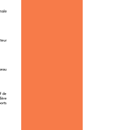
male
cteur
seau
ef de
lère
orts