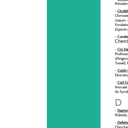
Présiden
-
Cicole
Chimiste
risques 
Fondati
Experts 
-
Combe
C
herc
-
Cru D
Professe
d’Angers
Travail), 
-
Cunin 
Directeu
-
Curt C
Avocate 
du Syndi
D
-
Dagnog
Politiste
-
Debré
Chercheu