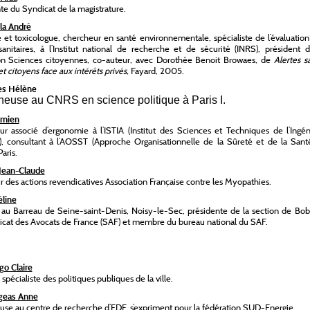
te du Syndicat de la magistrature.
lla André
 et toxicologue, chercheur en santé environnementale, spécialiste de l’évaluatio
sanitaires, à l’Institut national de recherche et de sécurité (INRS), président 
on Sciences citoyennes, co-auteur, avec Dorothée Benoit Browaes, de
Alertes s
et citoyens face aux intérêts privés
, Fayard, 2005.
s Hélène
heuse au CNRS en science politique à Paris I.
amien
ur associé d’ergonomie à l’ISTIA (Institut des Sciences et Techniques de l’Ingé
), consultant à l’AOSST (Approche Organisationnelle de la Sûreté et de la Sant
Paris.
Jean-Claude
r des actions revendicatives Association Française contre les Myopathies.
éline
au Barreau de Seine-saint-Denis, Noisy-le-Sec, présidente de la section de Bob
cat des Avocats de France (SAF) et membre du bureau national du SAF.
o Claire
, spécialiste des politiques publiques de la ville.
geas Anne
se au centre de recherche d’EDF, s’expriment pour la fédération SUD-Energie