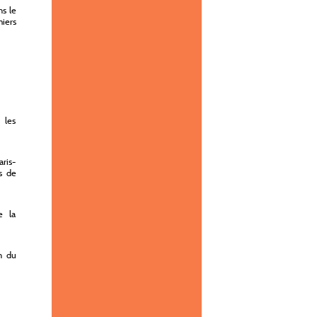
ns le
iers
 les
aris-
ts de
e la
on du