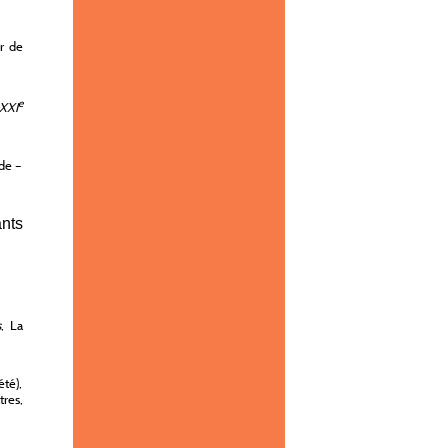
r de
e
 XXI
de –
ants
s
, La
té),
tres,