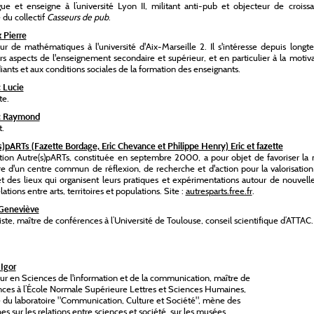
gue et enseigne à l’université Lyon II, militant anti-pub et objecteur de croiss
du collectif
Casseurs de pub
.
 Pierre
ur de mathématiques à l'université d'Aix-Marseille 2. Il s'intéresse depuis long
rs aspects de l'enseignement secondaire et supérieur, et en particulier à la motiv
iants et aux conditions sociales de la formation des enseignants.
 Lucie
te.
c Raymond
t.
s)pARTs (Fazette Bordage, Eric Chevance et Philippe Henry) Eric et fazette
ation Autre(s)pARTs, constituée en septembre 2000, a pour objet de favoriser la
 d'un centre commun de réflexion, de recherche et d'action pour la valorisation
et des lieux qui organisent leurs pratiques et expérimentations autour de nouvell
lations entre arts, territoires et populations. Site :
autresparts.free.fr
.
Geneviève
te, maître de conférences à l’Université de Toulouse, conseil scientifique d’ATTAC.
Igor
r en Sciences de l'information et de la communication, maître de
ces à l’École Normale Supérieure Lettres et Sciences Humaines,
u laboratoire "Communication, Culture et Société", mène des
es sur les relations entre sciences et société, sur les musées,