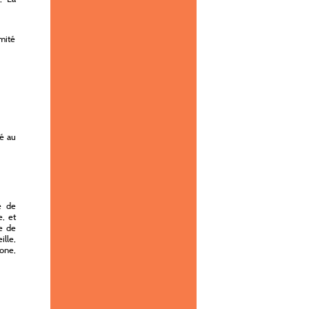
mité
ié au
é de
e, et
e de
ille,
gone,