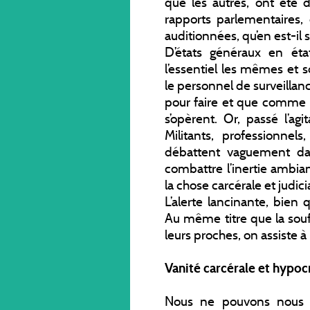
que les autres, ont été d
rapports parlementaires,
auditionnées, qu’en est-il 
D’états généraux en éta
l’essentiel les mêmes et 
le personnel de surveillance
pour faire et que comme p
s’opèrent. Or, passé l’ag
Militants, professionnels
débattent vaguement dan
combattre l’inertie ambia
la chose carcérale et judici
L’alerte lancinante, bien 
Au même titre que la sou
leurs proches, on assiste
Vanité carcérale et hypocr
Nous ne pouvons nous dé