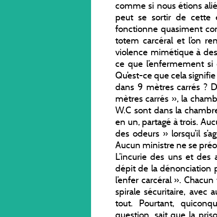
comme si nous étions alié
peut se sortir de cette
fonctionne quasiment c
totem carcéral et l’on r
violence mimétique à des 
ce que l’enfermement si 
Qu’est-ce que cela signifi
dans 9 mètres carrés ? Da
mètres carrés », la chamb
W.C sont dans la chambre 
en un, partagé à trois. Au
des odeurs » lorsqu’il s’agi
Aucun ministre ne se préo
L’incurie des uns et des 
dépit de la dénonciation 
l’enfer carcéral ». Chacun
spirale sécuritaire, avec
tout. Pourtant, quicon
question, sait que la priso