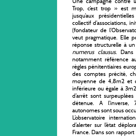
Une campagne contre la 
Trop, c’est trop » est
jusqu’aux présidentiel
collectif d’associations, 
(fondateur de l’Observato
veut pragmatique. Elle 
réponse structurelle à un
numerus clausus
. Dans 
notamment référence a
règles pénitentiaires eur
des comptes précité, c
moyenne de 4,8m2 et d
inférieure ou égale à 3
d’arrêt sont surpeuplées
détenue. A l’inverse,
autonomes sont sous occu
L’observatoire internat
d’alerter sur l’état dépl
France. Dans son rapport 