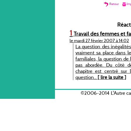
Retour
Imp
Réacti
1
Travail des femmes et f
le mardi 27 février 2007 à 14:02
La question des inégalit
vraiment sa place dans le
familiales, la question de
pas abordée. Du côté de 
chapitre est centré sur 
question...
[ lire la suite ]
©2006-2014 L'Autre c