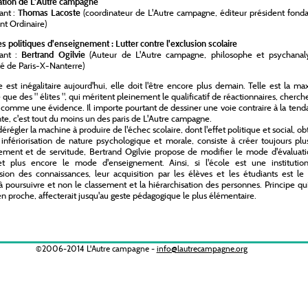
ation de L'Autre campagne
ant :
Thomas Lacoste
(coordinateur de L'Autre campagne, éditeur président fonda
nt Ordinaire)
s politiques d'enseignement : Lutter contre l'exclusion scolaire
nant :
Bertrand Ogilvie
(Auteur de L'Autre campagne, philosophe et psychanaly
té de Paris-X-Nanterre)
le est inégalitaire aujourd'hui, elle doit l'être encore plus demain. Telle est la m
 que des " élites ", qui méritent pleinement le qualificatif de réactionnaires, cherch
comme une évidence. Il importe pourtant de dessiner une voie contraire à la ten
e, c'est tout du moins un des paris de L'Autre campagne.
dérégler la machine à produire de l'échec scolaire, dont l'effet politique et social, o
infériorisation de nature psychologique et morale, consiste à créer toujours pl
ment et de servitude, Bertrand Ogilvie propose de modifier le mode d'évaluati
 et plus encore le mode d'enseignement. Ainsi, si l'école est une institutio
sion des connaissances, leur acquisition par les élèves et les étudiants est le
 à poursuivre et non le classement et la hiérarchisation des personnes. Principe qu
n proche, affecterait jusqu'au geste pédagogique le plus élémentaire.
©2006-2014 L'Autre campagne -
info@lautrecampagne.org