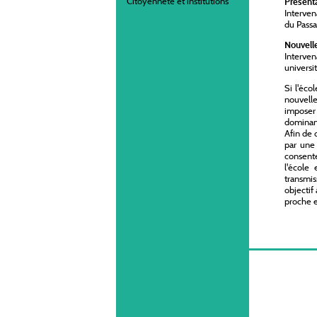
Citoyenneté et institutions
Présent
Interven
du Passa
Nouvelle
Interve
universi
Si l'éco
nouvelle
imposer 
dominant
Afin de 
par une 
consente
l'école
transmis
objectif
proche e