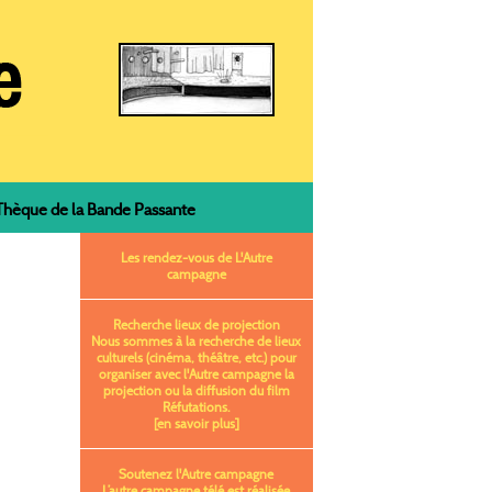
èque de la Bande Passante
Les rendez-vous de L'Autre
campagne
Recherche lieux de projection
Nous sommes à la recherche de lieux
culturels (cinéma, théâtre, etc.) pour
organiser avec l'Autre campagne la
projection ou la diffusion du film
Réfutations.
[en savoir plus]
Soutenez l'Autre campagne
L’autre campagne télé est réalisée