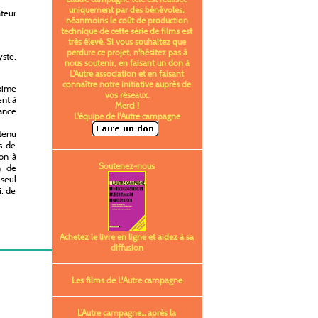
uniquement par des bénévoles,
teur
néanmoins le coût de production
technique de cette série de films est
très élevé. Si vous souhaitez que
perdure ce projet, n'hésitez pas à
ste,
nous soutenir, en faisant un don à
L’Autre association et en faisant
connaître notre initiative auprès de
axime
vos réseaux.
ent à
Merci !
dance
L'équipe de l'Autre campagne
btenu
us de
on à
Soutenez-nous
n de
 seul
i, de
Achetez le livre en ligne et aidez à sa
diffusion
Les films de L'Autre campagne
L’Autre campagne... après la