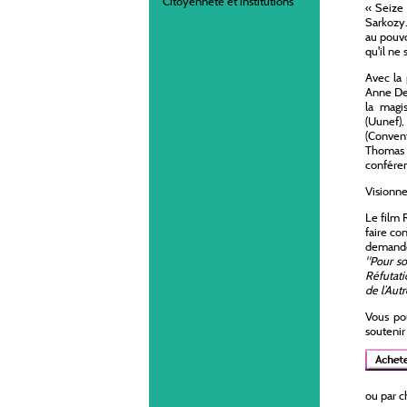
Citoyenneté et institutions
« Seize 
Sarkozy.
au pouvo
qu'il ne 
Avec la 
Anne Deb
la magi
(Uunef)
(Conven
Thomas 
conféren
Visionne
Le film R
faire con
demandon
"Pour so
Réfutati
de l’Autr
Vous pou
soutenir
ou par c