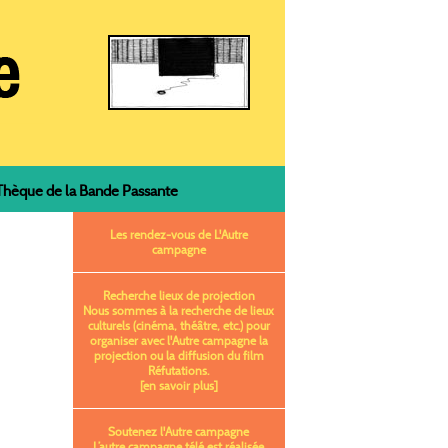
èque de la Bande Passante
Les rendez-vous de L'Autre
campagne
Recherche lieux de projection
Nous sommes à la recherche de lieux
culturels (cinéma, théâtre, etc.) pour
organiser avec l'Autre campagne la
projection ou la diffusion du film
Réfutations.
[en savoir plus]
Soutenez l'Autre campagne
L’autre campagne télé est réalisée