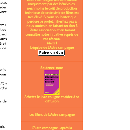
olas
uniquement par des bénévoles,
céder
néanmoins le coût de production
Avant
technique de cette série de films est
très élevé. Si vous souhaitez que
perdure ce projet, n'hésitez pas à
ste),
nous soutenir, en faisant un don à
at de
L’Autre association et en faisant
iard
connaître notre initiative auprès de
eams
vos réseaux.
Merci !
re),
L'équipe de l'Autre campagne
e de
Soutenez-nous
e (le
 vous
 film
rdre
Achetez le livre en ligne et aidez à sa
té de
diffusion
Les films de L'Autre campagne
ris.
L’Autre campagne... après la