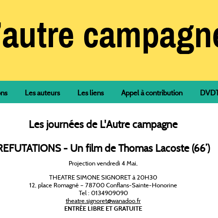
ons
Les auteurs
Les liens
Appel à contribution
DVDTh
Les journées de L'Autre campagne
REFUTATIONS - Un film de Thomas Lacoste (66’)
Projection vendredi 4 Mai,
THEATRE SIMONE SIGNORET à 20H30
12, place Romagné – 78700 Conflans-Sainte-Honorine
Tel : 0134909090
theatre.signoret@wanadoo.fr
ENTRÉE LIBRE ET GRATUITE