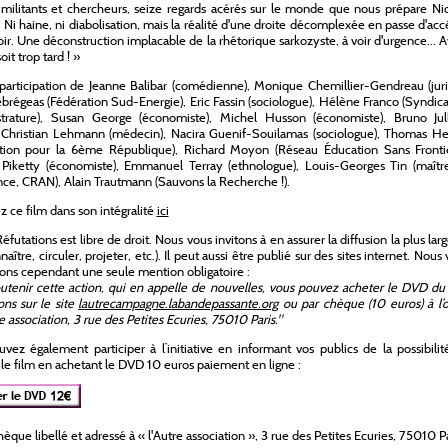
militants et chercheurs, seize regards acérés sur le monde que nous prépare Nic
 Ni haine, ni diabolisation, mais la réalité d'une droite décomplexée en passe d'ac
ir. Une déconstruction implacable de la rhétorique sarkozyste, à voir d'urgence... 
soit trop tard ! »
participation de Jeanne Balibar (comédienne), Monique Chemillier-Gendreau (juri
régeas (Fédération Sud-Energie), Eric Fassin (sociologue), Hélène Franco (Syndic
strature), Susan George (économiste), Michel Husson (économiste), Bruno Jull
, Christian Lehmann (médecin), Nacira Guenif-Souilamas (sociologue), Thomas H
tion pour la 6ème République), Richard Moyon (Réseau Éducation Sans Frontiè
Piketty (économiste), Emmanuel Terray (ethnologue), Louis-Georges Tin (maîtr
ce, CRAN), Alain Trautmann (Sauvons la Recherche !).
z ce film dans son intégralité
ici
éfutations est libre de droit. Nous vous invitons à en assurer la diffusion la plus larg
naître, circuler, projeter, etc.). Il peut aussi être publié sur des sites internet. Nous
s cependant une seule mention obligatoire :
utenir cette action, qui en appelle de nouvelles, vous pouvez acheter le DVD du
ons sur le site
lautrecampagne.labandepassante.org
ou par chèque (10 euros) à l’o
e association, 3 rue des Petites Ecuries, 75010 Paris."
vez également participer à l’initiative en informant vos publics de la possibili
 le film en achetant le DVD 10 euros paiement en ligne :
hèque libellé et adressé à « l'Autre association », 3 rue des Petites Ecuries, 75010 Pa