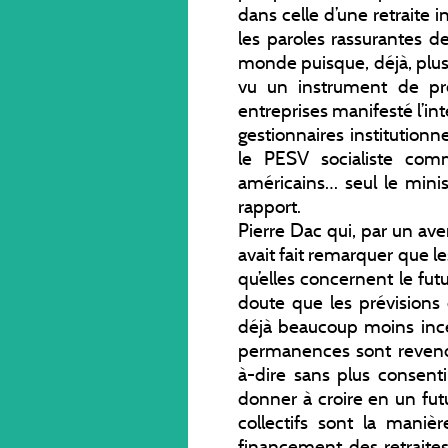
dans celle d’une retraite in
les paroles rassurantes d
monde puisque, déjà, plus
vu un instrument de prép
entreprises manifesté l’inten
gestionnaires institution
le PESV socialiste com
américains… seul le minis
rapport.
Pierre Dac qui, par un av
avait fait remarquer que les
qu’elles concernent le fut
doute que les prévisions 
déjà beaucoup moins incer
permanences sont revendi
à-dire sans plus consent
donner à croire en un fut
collectifs sont la maniè
financement des retraites 