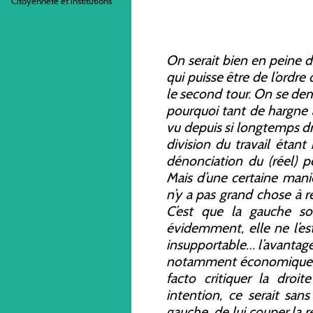
Citoyenneté et institutions
On serait bien en peine de
qui puisse être de l’ordre
le second tour. On se dem
pourquoi tant de hargne à
vu depuis si longtemps dro
division du travail étant 
dénonciation du (réel) p
Mais d’une certaine maniè
n’y a pas grand chose à re
C’est que la gauche s
évidemment, elle ne l’es
insupportable… l’avantage
notamment économiques, c
facto critiquer la droi
intention, ce serait san
gauche, de lui couper la re