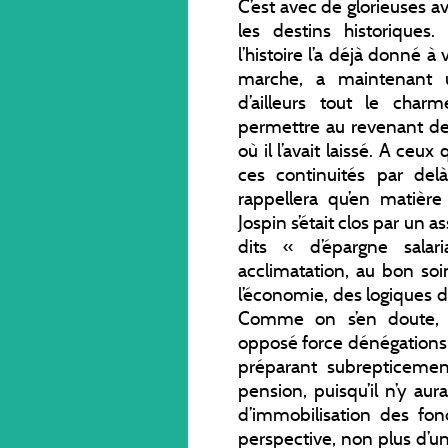
C’est avec de glorieuses 
les destins historiques.
l’histoire l’a déjà donné à 
marche, a maintenant u
d’ailleurs tout le cha
permettre au revenant de
où il l’avait laissé. A ceu
ces continuités par del
rappellera qu’en matière
Jospin s’était clos par un a
dits « d’épargne salar
acclimatation, au bon soi
l’économie, des logiques de
Comme on s’en doute, 
opposé force dénégations à
préparant subrepticemen
pension, puisqu’il n’y aur
d’immobilisation des fon
perspective, non plus d’un