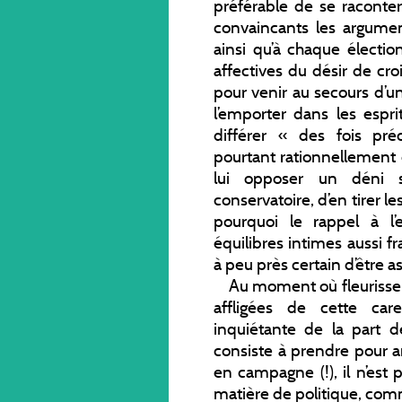
préférable de se raconte
convaincants les argume
ainsi qu’à chaque électio
affectives du désir de cro
pour venir au secours d’u
l’emporter dans les espri
différer « des fois pré
pourtant rationnellement d
lui opposer un déni s
conservatoire, d’en tirer l
pourquoi le rappel à l’
équilibres intimes aussi f
à peu près certain d’être as
Au moment où fleurissen
affligées de cette car
inquiétante de la part d
consiste à prendre pour a
en campagne (!), il n’est 
matière de politique, comme