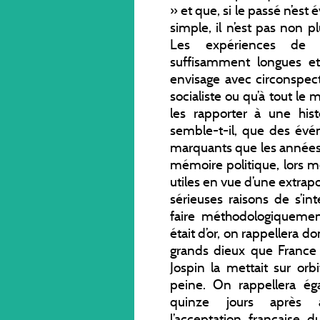
» et que, si le passé n’es
simple, il n’est pas non 
Les expériences de la
suffisamment longues et
envisage avec circonspec
socialiste ou qu’à tout le
les rapporter à une histo
semble-t-il, que des évén
marquants que les années J
mémoire politique, lors m
utiles en vue d’une extrap
sérieuses raisons de s’in
faire méthodologiquemen
était d’or, on rappellera d
grands dieux que France T
Jospin la mettait sur orb
peine. On rappellera é
quinze jours après a
l’acceptation française 