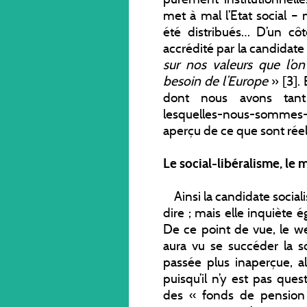
met à mal l’Etat social –
été distribués… D’un côt
accrédité par la candidat
sur nos valeurs que l’on
besoin de l’Europe
» [3]. 
dont nous avons tant 
lesquelles-nous-sommes-
aperçu de ce que sont rée
Le social-libéralisme, le 
Ainsi la candidate socialis
dire ; mais elle inquiète é
De ce point de vue, le w
aura vu se succéder la s
passée plus inaperçue, al
puisqu’il n’y est pas que
des « fonds de pension c