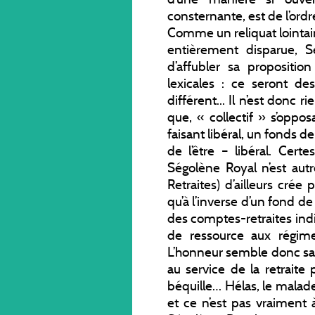
consternante, est de l’ordr
Comme un reliquat lointai
entièrement disparue, S
d’affubler sa propositi
lexicales : ce seront d
différent... Il n’est donc r
que, « collectif » s’oppos
faisant libéral, un fonds d
de l’être – libéral. Cer
Ségolène Royal n’est au
Retraites) d’ailleurs crée p
qu’à l’inverse d’un fond de
des comptes-retraites in
de ressource aux régime
L’honneur semble donc sau
au service de la retraite 
béquille… Hélas, le malade
et ce n’est pas vraiment 