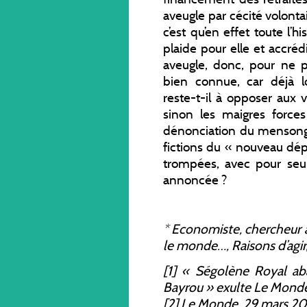
aveugle par cécité volonta
c’est qu’en effet toute l
plaide pour elle et accréd
aveugle, donc, pour ne 
bien connue, car déjà 
reste-t-il à opposer aux v
sinon les maigres forces
dénonciation du menson
fictions du « nouveau dép
trompées, avec pour seul
annoncée ?
*
Economiste, chercheur 
le monde
…, Raisons d’agir
[1] « Ségolène Royal ab
Bayrou » exulte
Le Mond
[2]
Le Monde
, 29 mars 20