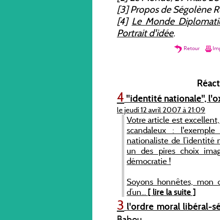
[3] Propos de Ségolène R
[4]
Le Monde Diplomati
Portrait d'idée
.
Retour
Imp
Réacti
4
"identité nationale", l
le jeudi 12 avril 2007 à 21:09
Votre article est excellent,
scandaleux : l'exempl
nationaliste de l’identité
un des pires choix imag
démocratie !
Soyons honnêtes, mon ch
d’un...
[ lire la suite ]
3
l'ordre moral libéral-s
Babou