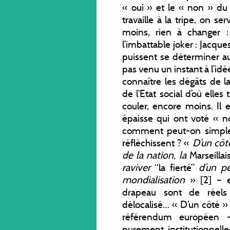
« oui » et le « non » du
travaille à la tripe, on s
moins, rien à changer 
l’imbattable joker : Jacque
puissent se déterminer au
pas venu un instant à l’idée
connaître les dégâts de 
de l’Etat social d’où ell
couler, encore moins. Il 
épaisse qui ont voté « n
comment peut-on simplem
réfléchissent ? «
D’un côt
de la nation, la
Marseilla
raviver
“la fierté”
d’un pe
mondialisation
» [2] – e
drapeau sont de réels
délocalisé… « D’un côté » 
référendum européen –
purement institutionnelles