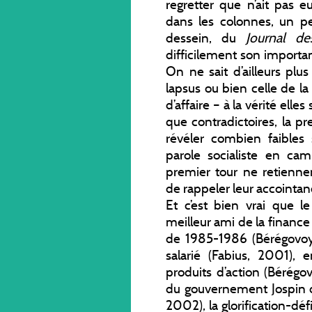
regretter que n’ait pas e
dans les colonnes, un p
dessein, du
Journal de
difficilement son importa
On ne sait d’ailleurs plus
lapsus ou bien celle de l
d’affaire – à la vérité el
que contradictoires, la p
révéler combien faibles
parole socialiste en c
premier tour ne retiennen
de rappeler leur accointan
Et c’est bien vrai que 
meilleur ami de la financ
de 1985-1986 (Bérégovoy
salarié (Fabius, 2001), 
produits d’action (Bérégo
du gouvernement Jospin da
2002), la glorification-déf