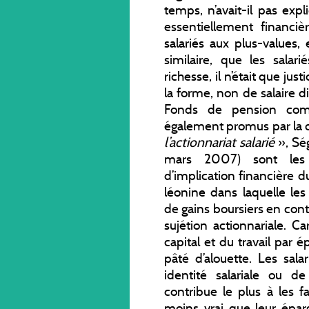
temps, n’avait-il pas expl
essentiellement financièr
salariés aux plus-values,
similaire, que les salar
richesse, il n’était que jus
la forme, non de salaire d
Fonds de pension comm
également promus par la c
l’actionnariat salarié
», Sé
mars 2007) sont les
d’implication financière du
léonine dans laquelle les
de gains boursiers en con
sujétion actionnariale. C
capital et du travail par 
pâté d’alouette. Les sala
identité salariale ou de 
contribue le plus à les fa
moins vrai que leur épa