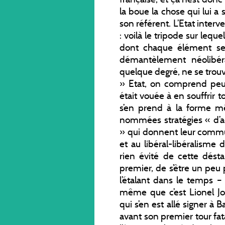
la boue la chose qui lui a s
son référent. L’Etat interve
: voilà le tripode sur leque
dont chaque élément se 
démantèlement néolibéra
quelque degré, ne se trou
» Etat, on comprend peut
était vouée à en souffrir t
s’en prend à la forme m
nommées stratégies « d’
» qui donnent leur commu
et au libéral-libéralisme
rien évité de cette désta
premier, de s’être un peu 
l’étalant dans le temps –
même que c’est Lionel Jo
qui s’en est allé signer à 
avant son premier tour fa