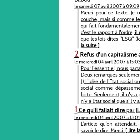
le samedi 07 avril 2007 à 09:09
Merci pour ce texte. Je n
couche, mais si comme le 
qui fait fondamentalement
c'est le rapport à l'ordre, i
que les lois dites "LSQ" (l
la suite ]
2
Refus d'un capitalisme 
le mercredi 04 avril 2007 à 15:0
Pour l'essentiel, nous par
Deux remarques seulemen
1) L'idée de l'Etat social 
social comme dépassement
forte. Seulement, il n'y a p
n'y a Etat social que s'il y a
1
Ce qu'il fallait dire
par J
le mercredi 04 avril 2007 à 13:01
L'article qu'on attendait
savoir le dire. Merci.
[ lire l