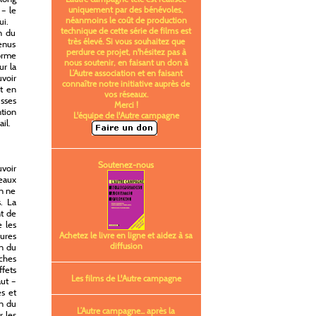
 – le
uniquement par des bénévoles,
néanmoins le coût de production
ui.
technique de cette série de films est
n du
très élevé. Si vous souhaitez que
venus
perdure ce projet, n'hésitez pas à
orme
nous soutenir, en faisant un don à
ur la
L’Autre association et en faisant
uvoir
connaître notre initiative auprès de
st en
vos réseaux.
isses
Merci !
ntion
L'équipe de l'Autre campagne
il.
Soutenez-nous
uvoir
eaux
On ne
. La
nt de
e les
eures
Achetez le livre en ligne et aidez à sa
diffusion
on du
ches
ffets
Les films de L'Autre campagne
aut –
és et
on du
L’Autre campagne... après la
r les