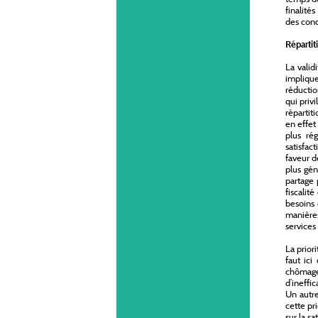
finalité
des cond
Répartit
La valid
implique
réductio
qui priv
répartit
en effet
plus ré
satisfac
faveur d
plus gén
partage 
fiscalit
besoins 
manières
services 
La prior
faut ici
chômage
d’ineffi
Un autre
cette pr
sur la s