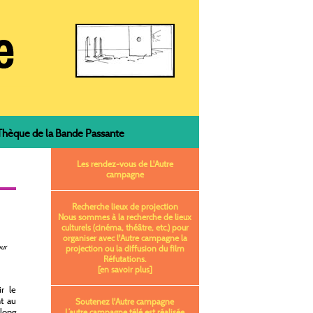
èque de la Bande Passante
Les rendez-vous de L'Autre
campagne
Recherche lieux de projection
Nous sommes à la recherche de lieux
culturels (cinéma, théâtre, etc.) pour
organiser avec l'Autre campagne la
ur
projection ou la diffusion du film
Réfutations.
[en savoir plus]
ir le
nt au
Soutenez l'Autre campagne
 long
L’autre campagne télé est réalisée