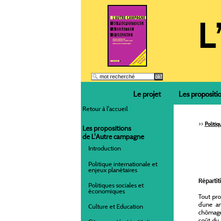
Le projet
Les propositi
Retour à l'accueil
>>
Politi
Les propositions
de L'Autre campagne
Introduction
Politique internationale et
enjeux planétaires
Réparti
Politiques sociales et
économiques
Tout pro
d’une an
Culture et Education
chômage 
coût du 