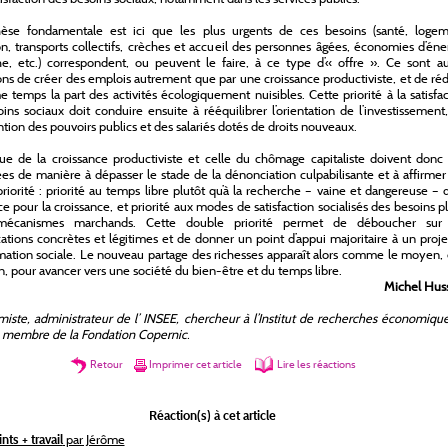
hèse fondamentale est ici que les plus urgents de ces besoins (santé, logem
n, transports collectifs, crèches et accueil des personnes âgées, économies d’éne
e, etc.) correspondent, ou peuvent le faire, à ce type d’« offre ». Ce sont au
ons de créer des emplois autrement que par une croissance productiviste, et de ré
temps la part des activités écologiquement nuisibles. Cette priorité à la satisfa
ins sociaux doit conduire ensuite à rééquilibrer l’orientation de l’investissement
ention des pouvoirs publics et des salariés dotés de droits nouveaux.
que de la croissance productiviste et celle du chômage capitaliste doivent donc
s de manière à dépasser le stade de la dénonciation culpabilisante et à affirme
riorité : priorité au temps libre plutôt qu’à la recherche – vaine et dangereuse – 
ce pour la croissance, et priorité aux modes de satisfaction socialisés des besoins p
mécanismes marchands. Cette double priorité permet de déboucher sur
ations concrètes et légitimes et de donner un point d’appui majoritaire à un proj
mation sociale. Le nouveau partage des richesses apparaît alors comme le moyen, 
n, pour avancer vers une société du bien-être et du temps libre.
Michel Hus
ste, administrateur de l’ INSEE, chercheur à l’Institut de recherches économique
, membre de la Fondation Copernic.
Retour
Imprimer cet article
Lire les réactions
Réaction(s) à cet article
nts + travail
par Jérôme