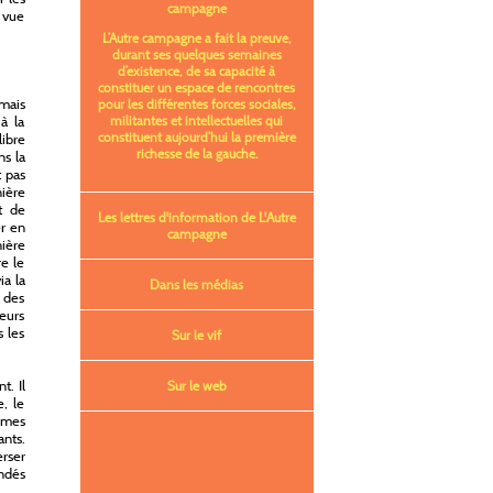
campagne
e vue
L’Autre campagne a fait la preuve,
durant ses quelques semaines
d’existence, de sa capacité à
constituer un espace de rencontres
 mais
pour les différentes forces sociales,
à la
militantes et intellectuelles qui
constituent aujourd’hui la première
libre
richesse de la gauche.
ns la
t pas
ière
t de
Les lettres d'information de L'Autre
er en
campagne
nière
re le
ia la
Dans les médias
n des
ieurs
s les
Sur le vif
t. Il
Sur le web
, le
ômes
ants.
erser
ondés