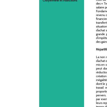
Citoyenneté et institutions
des « Tr
salaire 
Fondame
revenu d
financie
transfert
situatio
d’achat 
grande p
d’impôts
des gain
Répartit
La non r
d’achat 
mis en œ
peut don
réductio
création
inégalit
dont le 
travail 
proporti
pervers.
par exem
leurs re
temps de