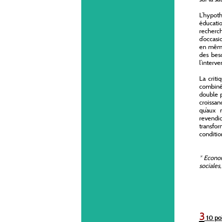
L’hypot
éducatio
recherch
d’occasi
en même 
des beso
l’interv
La criti
combinée
double p
croissan
qu’aux 
revendic
transfor
conditio
*
Economi
sociales
3
10 poi