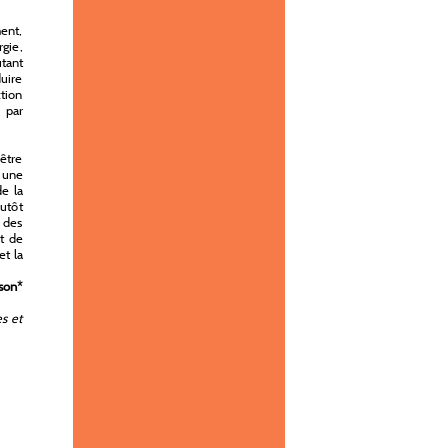
ent,
rgie,
tant
duire
ction
, par
 être
r une
de la
lutôt
 des
et de
et la
son
*
s et