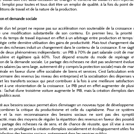
s : l’emploi pour toutes et tous doit être un emploi de qualité, à la fois du point d
itions de travail et de la nature de la production.
ion et demande sociale
ité d’un tel projet ne repose pas sur accélération non soutenable de la croissance
 une modification substantielle de son contenu. En premier lieu, la priorité 
n du temps de travail équivaut en effet à un arbitrage entre production et temps 
ilégie cette dernière utilisation des gains de productivité. Mais tout changement da
ion des richesses induit un changement dans le contenu de la croissance. Il ne s’agi
 de deux phénomènes indépendants : un PIB à 70% de part salariale croît de man
gulière et égalitaire qu’à 60%. Tout dépend ensuite du mode de repérage e
tion de la demande sociale. Le partage des richesses ne doit pas seulement évolu
es salaires (au sens large, autrement dit y compris la protection sociale) mais de ma
érale en faveur d’une offre socialisée de biens et services. C’est l’articulation ent
primaire des revenus (au niveau des entreprises) et la socialisation des dépenses v
é et les transferts sociaux qui peut contribuer à la fois à une meilleure satisfactio
et à une réorientation de la croissance. Le PIB peut en effet augmenter de plus
 : l’achat d’une troisième voiture augmente le PIB, mais la création d’emplois dan
publics aussi.
ité aux besoins sociaux permet alors d’envisager un nouveau type de développemen
 combiner la critique du productivisme et celle du capitalisme. Pour ce système
 et la non reconnaissance des besoins sociaux ne sont pas des sympt
cacité, mais des moyens de réguler la répartition des revenus en faveur des posséd
 partage des richesses n’a de sens, et de chance de réussite, que s’il vise à renv
iorité, en privilégiant la création d’emplois socialement et écologiquement utiles f
atisfaction des besoins sociaux, notamment dans les services publics.