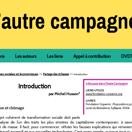
ons
Les auteurs
Les liens
Appel à contribution
DVDTh
>>
>>
ques sociales et économiques
Partage des richesses
Introduction
A lire aussi dans l'Autre Campagne
Introduction
LIENS UTILES
par Michel Husson
*
www.fondation-copernic.org
LIVRES
Fondation Copernic,
Propositions po
tion et chômage
sortir du libéralisme
, Syllepse, 2006.
jet cohérent de transformation sociale doit partir
alyse de l’un des traits les plus sinistres du capitalisme contemporain, à savo
de masse. Il faut, pour commencer, réfuter les fausses explications qui renvoie
travail excessif et aux nouvelles technologies. C’est assez simple, puisque tout au