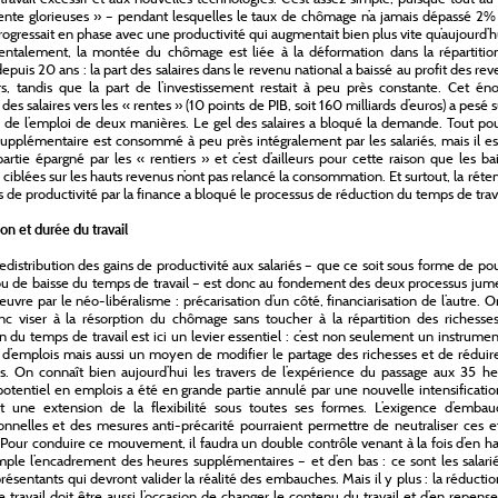
ente glorieuses » – pendant lesquelles le taux de chômage n’a jamais dépassé 2%
progressait en phase avec une productivité qui augmentait bien plus vite qu’aujourd’h
ntalement, la montée du chômage est liée à la déformation dans la répartitio
epuis 20 ans : la part des salaires dans le revenu national a baissé au profit des re
rs, tandis que la part de l’investissement restait à peu près constante. Cet én
 des salaires vers les « rentes » (10 points de PIB, soit 160 milliards d’euros) a pesé s
n de l’emploi de deux manières. Le gel des salaires a bloqué la demande. Tout po
supplémentaire est consommé à peu près intégralement par les salariés, mais il e
artie épargné par les « rentiers » et c’est d’ailleurs pour cette raison que les ba
 ciblées sur les hauts revenus n’ont pas relancé la consommation. Et surtout, la réte
s de productivité par la finance a bloqué le processus de réduction du temps de trava
ion et durée du travail
edistribution des gains de productivité aux salariés – que ce soit sous forme de po
ou de baisse du temps de travail – est donc au fondement des deux processus jum
uvre par le néo-libéralisme : précarisation d’un côté, financiarisation de l’autre. 
c viser à la résorption du chômage sans toucher à la répartition des richesses
n du temps de travail est ici un levier essentiel : c’est non seulement un instrume
 d’emplois mais aussi un moyen de modifier le partage des richesses et de réduir
és. On connaît bien aujourd’hui les travers de l’expérience du passage aux 35 h
potentiel en emplois a été en grande partie annulé par une nouvelle intensificati
et une extension de la flexibilité sous toutes ses formes. L’exigence d’embau
onnelles et des mesures anti-précarité pourraient permettre de neutraliser ces e
 Pour conduire ce mouvement, il faudra un double contrôle venant à la fois d’en h
ple l’encadrement des heures supplémentaires – et d’en bas : ce sont les salari
présentants qui devront valider la réalité des embauches. Mais il y plus : la réducti
 travail doit être aussi l’occasion de changer le contenu du travail et d’en repense