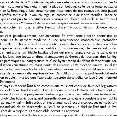
s la stabilité de la Cinquième République a été mise en avant pour en justifier t
ttes institutionnelles, notamment la plus symbolique, celle de la toute puissan
t de la République. Les contempteurs historiques de nos institutions sont passé
t profits, soit que leur voix courageuse, comme celle de Pierre Mendès-France se
 qu’ils aient pu être en situation de changer les choses, soit qu’ils se soient mou
e, tels François Mitterrand, dans cela même qu’ils avaient dénoncé avec talent.
 reprocher, au juste, à cette élection phare ? Nous lui ferons, ici, deux repro
ux.
er c’est, paradoxalement, son archaïsme. En effet, cette élection donne une pa
tique et faussement moderne à une réminiscence monarchique profondé
de : celle d’un homme seul et providentiel, investi d’un pouvoir exorbitant, en deho
incipe de responsabilité et de contrôle. En conséquence, le peuple est conv
uement à une formidable bataille d’égos qui prend l’apparence d’une campagne 
ans les faits, que l’occasion d’une dramatisation de thèmes de racoleurs, d’un florilè
s pathétiques ou dangereuses et d’une hystérisation du débat démocratique par
lisation caricaturale et infantilisante des enjeux. Cette élection directe, soi-disa
es partis, mais dans les faits bien encadrée par eux, est aussi en filigrane une cri
te de la démocratie représentative. Dans l’illusion d’un rapport immédiat entr
son peuple, il y a toujours l’expression discrète d’une défiance face à cet interméd
e Parlement.
es pays européens l’ont bien compris, qui, tous, ont choisi de faire des législatives
ous électoral fondamental. Intrinsèquement, ces élections collectives sont le 
e d’une discussion « programme contre programme », permettant bien évidemmen
s choix plus éclairés que quand l’essentiel d’une campagne a consisté a savoir qui ét
 qui était « naïf ». Enfin précision importante, ces élections collectives n’empêchen
ins individuels de s’accomplir, puisqu’il en sort aussi un chef de l’exécutif, le Pr
, chef de la majorité, et responsable devant le Parlement.
 reproche, c’est la dilution du principe de responsabilité. Les institutions, il est vra