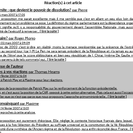
Réaction(s) à cet article
mite : que devient le pouvoir de dissolution?
par Pierre
6 mars 2007 à 17:05
 proposition me parait excellente mais il me semble que c'est en allant un peu plus loin da
nement qu'un problème se pose. La définition du régime parlementaire est la dépendance orga
i signifie qu'il y a responsabilité du gouvernement devant l'assemblée Nationale, mais auss
té de l'exécutif à renverser...
[ lire la suite ]
aire?
par Roger Monjo
i 02 mars 2007 à 09:09
oc de 2002, c'est-à-dire, en réalité, moins la menace représentée par la présence de l'ext
e au second tour (car J-M Le Pen ne sera jamais président de la République et n'a jamais eu a
e de l'être) que le score plébiscitaire et bien peu républicain de J. Chirac (même De Gaulle n'
s parvenu à de tels sommets) qui...
[ lire la suite ]
se de l'auteur
 à vos réactions
par Thomas Heams
0 février 2007 à 16:04
 à Patrick May et à Maxime pour leur réactions.
pos de la proposition de Patrick May sur le renforcement de la fonction présidentielle.
s, et c'est aussi la position de la C6R, opposé à cette option alternative. Mais cela est aussi l'occas
ler que ce n'est pas parce que nous proposons l'approche primoministérielle...
[ lire la suite ]
onvainquant
par Maxime
 14 février 2007 à 13:01
 reproches à cette analyse.
 proposition est purement théorique. Elle néglige le contexte historique français dans lequel
ues à la fois l’élection du Président au suffrage universel et la constitution de la Ve République
sité d’une synthèse de l’Ancien régime et de la Révolution, qui a enfin réconcilié deux France...
[ 