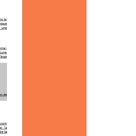
ns le
nique
i une
rême-
ucune
était
ion de
 sont
 : la
lire la