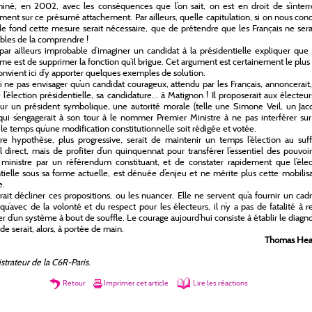
iné, en 2002, avec les conséquences que l’on sait, on est en droit de s’interr
ment sur ce présumé attachement. Par ailleurs, quelle capitulation, si on nous co
le fond cette mesure serait nécessaire, que de prétendre que les Français ne ser
bles de la comprendre !
t par ailleurs improbable d’imaginer un candidat à la présidentielle expliquer que
e est de supprimer la fonction qu’il brigue. Cet argument est certainement le plus 
convient ici d’y apporter quelques exemples de solution.
 ne pas envisager qu’un candidat courageux, attendu par les Français, annoncerait,
e l’élection présidentielle, sa candidature… à Matignon ! Il proposerait aux électeu
ur un président symbolique, une autorité morale (telle une Simone Veil, un Jac
qui s’engagerait à son tour à le nommer Premier Ministre à ne pas interférer su
 le temps qu’une modification constitutionnelle soit rédigée et votée.
e hypothèse, plus progressive, serait de maintenir un temps l’élection au suff
l direct, mais de profiter d’un quinquennat pour transférer l’essentiel des pouvoi
ministre par un référendum constituant, et de constater rapidement que l’élec
tielle sous sa forme actuelle, est dénuée d’enjeu et ne mérite plus cette mobilis
e.
ait décliner ces propositions, ou les nuancer. Elle ne servent qu’a fournir un cad
qu’avec de la volonté et du respect pour les électeurs, il n’y a pas de fatalité à r
er d’un système à bout de souffle. Le courage aujourd’hui consiste à établir le diagno
e serait, alors, à portée de main.
Thomas He
trateur de la C6R-Paris.
Retour
Imprimer cet article
Lire les réactions