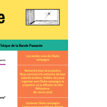
èque de la Bande Passante
Les rendez-vous de L'Autre
campagne
bilité
Recherche lieux de projection
Nous sommes à la recherche de lieux
culturels (cinéma, théâtre, etc.) pour
organiser avec l'Autre campagne la
projection ou la diffusion du film
Réfutations.
[en savoir plus]
ams
*
Soutenez l'Autre campagne
L’autre campagne télé est réalisée