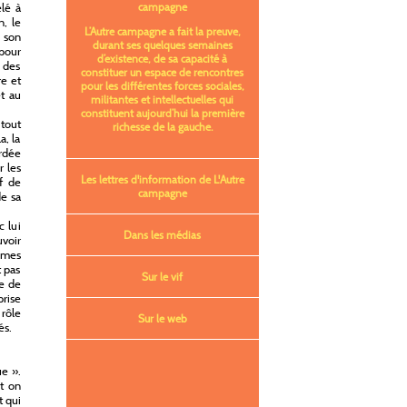
élé à
campagne
n, le
L’Autre campagne a fait la preuve,
 son
durant ses quelques semaines
pour
d’existence, de sa capacité à
é des
constituer un espace de rencontres
re et
pour les différentes forces sociales,
et au
militantes et intellectuelles qui
constituent aujourd’hui la première
 tout
richesse de la gauche.
a, la
ordée
r les
Les lettres d'information de L'Autre
ef de
campagne
de sa
c lui
Dans les médias
uvoir
mmes
t pas
Sur le vif
te de
prise
 rôle
Sur le web
és.
ue ».
t on
t qui