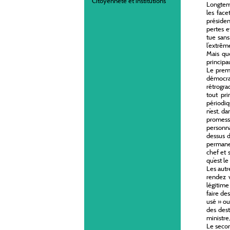
Citoyenneté et institutions
Longtemp
les face
présiden
pertes e
tue sans
l’extrêm
Mais que
principa
Le premi
démocra
rétrogra
tout pr
périodiq
n’est, d
promesse
personna
dessus d
permanen
chef et 
qu’est l
Les autr
rendez v
légitim
faire de
usé » ou
des dest
ministre
Le second