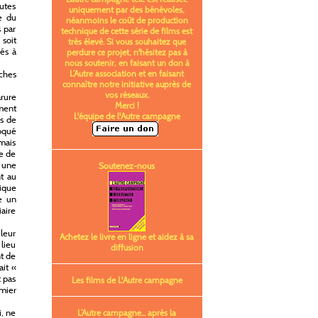
outes
uniquement par des bénévoles,
ce du
néanmoins le coût de production
s par
technique de cette série de films est
 soit
très élevé. Si vous souhaitez que
lés à
perdure ce projet, n'hésitez pas à
nous soutenir, en faisant un don à
ches
L’Autre association et en faisant
connaître notre initiative auprès de
vos réseaux.
rure
Merci !
ment
L'équipe de l'Autre campagne
rs de
oqué
mais
ge de
 une
Soutenez-nous
nt au
tique
e un
iaire
 leur
Achetez le livre en ligne et aidez à sa
lieu
diffusion
t de
ait «
t pas
Les films de L'Autre campagne
emier
i, ne
L’Autre campagne... après la