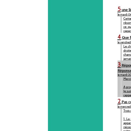
5
une li
le mardi 0
Cette
réson
ce qu
capaci
4
Que f
le vendred
Le ch
droit
chanc
jamai
3
Répon
Réponses
le mardi 2
Merci
A pro
Je sui
rappe
2
Pas c
le mercredi
Trois
1. La
appar
néces