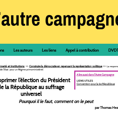
ons
Les auteurs
Les liens
Appel à contribution
DVDTh
>>
>>
neté et institutions
Construire la démocratie en repensant la représentation politique
La responsa
e l’Etat : pour un Régime primoministériel
A lire aussi dans l'Autre Campagne
primer l’élection du Président
LIENS UTILES
Convention pour la 6e République
de la République au suffrage
universel
Pourquoi il le faut, comment on le peut
par Thomas He