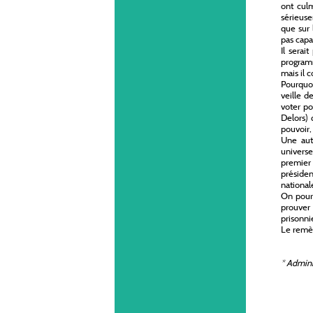
ont culm
sérieuse
que sur 
pas capa
Il serai
programm
mais il 
Pourquoi
veille d
voter po
Delors) 
pouvoir,
Une autr
universe
premier 
présiden
national
On pourr
prouver 
prisonni
Le remèd
*
Adminis