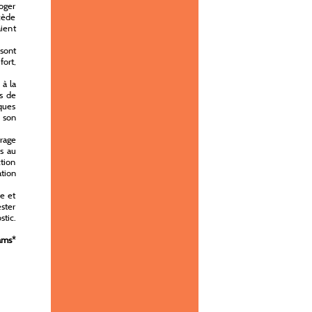
oger
ncède
aient
 sont
fort,
 à la
rs de
ques
r son
rage
rs au
tion
ation
re et
ester
stic.
ams
*