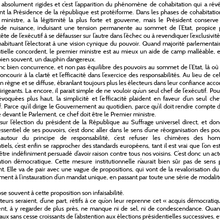
 absolument rigides et c’est l’apparition du phénomène de cohabitation qui a rév
nt la Présidence de la république est protéiforme. Dans les phases de cohabitatio
ministre, a la légitimité la plus forte et gouverne, mais le Président conserve
 de nuisance, induisant une tension permanente au sommet de l’Etat, propice 
ête de l’exécutif à se défausser sur l’autre dans l’échec ou à revendiquer l’exclusivit
habituant l’électorat à une vision cynique du pouvoir. Quand majorité parlementai
tielle concordent, le premier ministre est au mieux un aide de camp malléable, 
 bien souvent, un dauphin dangereux.
onc bien concurrence, et non pas équilibre des pouvoirs au sommet de l’Etat, là où
oncourir à la clarté et l’efficacité dans l’exercice des responsabilités. Au lieu de cel
n règne et se diffuse, ébranlant toujours plus les électeurs dans leur confiance acc
irigeants. La encore, il parait simple de ne vouloir qu’un seul chef de l’exécutif. Pou
évoquées plus haut, la simplicité et l’efficacité plaident en faveur d’un seul ch
if. Parce qu’il dirige le Gouvernement au quotidien, parce qu’il doit rendre compte 
e devant le Parlement, ce chef doit être le Premier ministre.
sur l’élection du président de la République au Suffrage universel direct, et don
l’essentiel de ses pouvoirs, c’est donc aller dans le sens d’une réorganisation des po
 autour du principe de responsabilité, c’est refuser les chimères des ho
tiels, c’est enfin se rapprocher des standards européens, tant il est vrai que l’on es
’être indéfiniment persuadé d’avoir raison contre tous nos voisins. C’est donc un ac
cation démocratique. Cette mesure institutionnelle n’aurait bien sûr pas de sens 
t. Elle va de pair avec une vague de propositions, qui vont de la revalorisation du
ment à l’instauration d’un mandat unique, en passant par toute une série de modalit
e souvent à cette proposition son infaisabilité.
teurs seraient, d’une part, rétifs à ce qu’on leur reprenne cet « acquis démocratiq
nt, à y regarder de plus près, ne manque ni de sel, ni de condescendance. Quan
taux sans cesse croissants de l’abstention aux élections présidentielles successives, e