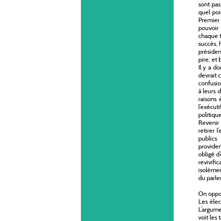
sont pas
quel poi
Premier 
pouvoir
chaque t
succès, 
présiden
pire, et
Il y a d
devrait c
confusio
à leurs d
raisons 
l’exécut
politiqu
Revenir 
retirer 
publics
providen
obligé d
revivifi
isolémen
du parle
On oppos
Les élec
L’argume
voit les 