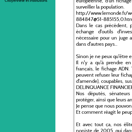
européenne, d'un fichage 
Citoyenneté et institutions
surveiller la population.
http://www.lemonde.fr/w
884847@51-885155,0.ht
Dans le cas précédent, p
échange d'outils d'inv
nécessaire pour un juge a
dans d'autres pays...
Sinon je ne peux qu'être 
Il n'y a qu'à prendre e
français, le fichage ADN.
peuvent refuser leur fich
d'amende), coupables, su
DELINQUANCE FINANCIER
Nos députés, sénateurs
protéger, ainsi que leurs a
Je pense que nous pouvons 
Et comment réagit le peuple
Et avec tout ça, nos élit
noniste de 2005, qui dan