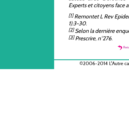
Experts et citoyens face a
[1]
Remontet L Rev Epidemi
1):3-30.
[2]
Selon la dernière enqu
[3]
Prescrire
, n°276.
Ret
©2006-2014 L'Autre c