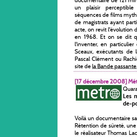
documentaire de 121 min
un plaisir perceptible
séquences de films mythi
de magistrats ayant part
acte, on revit l'évolution
en 1968. Et on se dit qu
l'inventer, en particuli
Sceaux, exécutants de 
Pascal Clément ou Rachid
site de
la Bande passante
[17 décembre 2008] Mét
Quara
Les m
de-po
Voilà un documentaire sa
Rétention de sûreté, une p
le réalisateur Thomas La