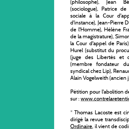
(philosophe), Jean Bé
(sociologue), Patrice d
sociale à la Cour d'ap
d'instance), Jean-Pierre D
de l'Homme), Hélène Fra
de la magistrature), Sim
la Cour d'appel de Paris
Hurel (substitut du proc
(juge des Libertés et 
(membre fondateur du 
syndical chez Lip), Renau
Alain Vogelweith (ancien j
Pétition pour l'abolition d
sur :
www.contrelaretenti
* Thomas Lacoste est cin
dirigé la revue transdisc
Ordinaire
, il vient de co