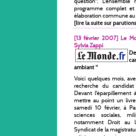
question". L'ensemble 
programme complet et c
élaboration commune au lo
[lire la suite sur parutio
[13 février 2007] Le M
Sylvia Zappi
De
ca
ambiant "
Voici quelques mois, avec 
recherche du candidat i
Devant l'éparpillement 
mettre au point un liv
samedi 10 février, à P
sciences sociales, mil
notamment Droit au l
Syndicat de la magistratu