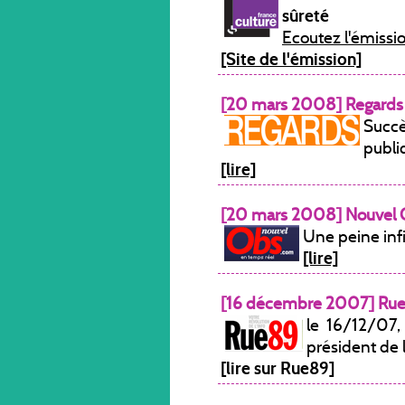
sûreté
Ecoutez l'émissi
[Site de l'émission]
[20 mars 2008] Regards
Succè
publi
[lire]
[20 mars 2008] Nouvel 
Une peine inf
[lire]
[16 décembre 2007] Ru
le 16/12/07,
président de
[lire sur Rue89]