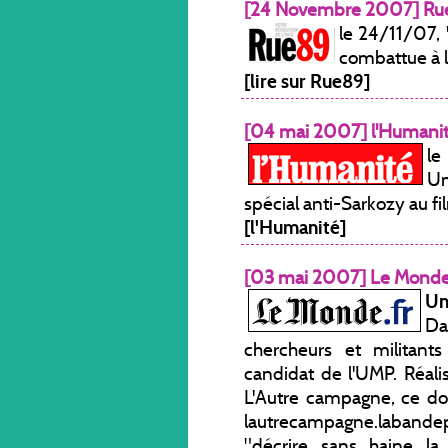
[24 Novembre 2007] Ru
le 24/11/07, 
combattue à l
[lire sur Rue89]
[04 mai 2007] l'Humani
le
Un
spécial anti-Sarkozy au 
[l'Humanité]
[03 mai 2007] Le Mond
Un
Da
chercheurs et militant
candidat de l'UMP. Réal
L'Autre campagne, ce doc
lautrecampagne.labandepass
"décrire sans haine la