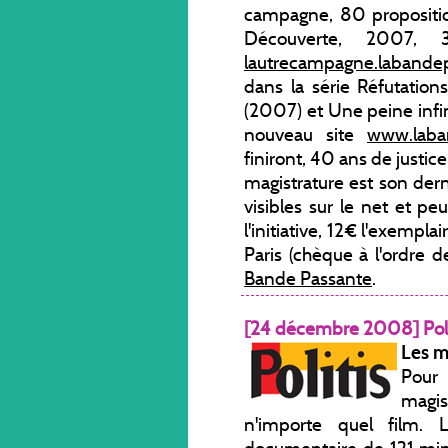
campagne, 80 proposition
Découverte, 2007, 
lautrecampagne.labandep
dans la série Réfutation
(2007) et Une peine infi
nouveau site
www.laba
finiront, 40 ans de justic
magistrature est son dern
visibles sur le net et p
l'initiative, 12€ l'exempl
Paris (chèque à l'ordre d
Bande Passante
.
[24 décembre 2008] Poli
Les m
Pour
magis
n'importe quel film. 