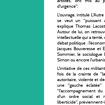
artistes, ont mis au 
d'urgence".
L'ouvrage, intitulé L'Aut
se veut un "puissant 
explique Thomas Lacoste
Autour de lui, on retrou
intellectuelle qui a tenté,
débat politique : l'écon
Jacques Bouveresse et Et
Sommier, le sociologue D
Simon ou encore l'urbani
L'initiative de ces milita
fois de la crainte de "
autoritaire, violente et 
une "gauche éclatée" 
"l'accompagnement du c
d'un ordre social et m
liberticide", préviennent-i