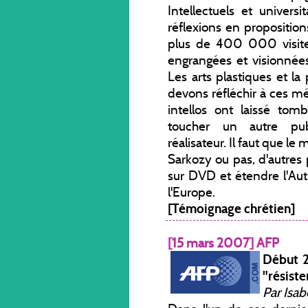
Intellectuels et universi
réflexions en proposition
plus de 400 000 visites
engrangées et visionné
Les arts plastiques et 
devons réfléchir à ces méd
intellos ont laissé tom
toucher un autre pub
réalisateur. Il faut que le
Sarkozy ou pas, d'autres 
sur DVD et étendre l'Aut
l'Europe.
[Témoignage chrétien]
[15 mars 2007] AFP
Début 2
"résiste
Par Isa