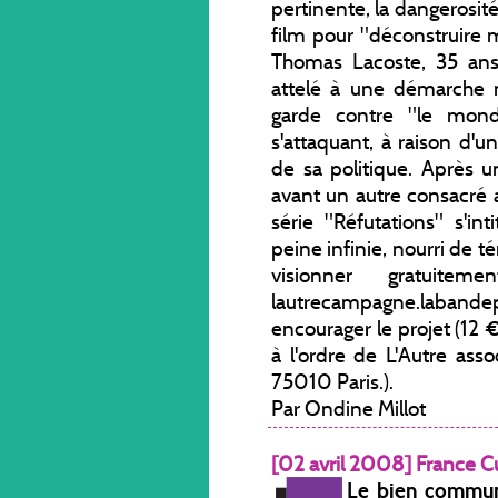
pertinente, la dangerosité
film pour "déconstruire 
Thomas Lacoste, 35 ans, 
attelé à une démarche 
garde contre "le mon
s'attaquant, à raison d'
de sa politique. Après u
avant un autre consacré a
série "Réfutations" s'in
peine infinie, nourri de 
visionner gratuitem
lautrecampagne.labandepa
encourager le projet (12
à l'ordre de L'Autre asso
75010 Paris.).
Par Ondine Millot
[02 avril 2008] France C
Le bien commun