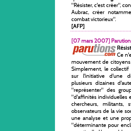
"Résister, c'est créer", c
Aubrac, créer notammen
combat victorieux".
[AFP]
[07 mars 2007] Parutio
Résis
Ce n'
mouvement de citoyens a
Simplement, le collecti
sur l'initiative d'une 
plusieurs dizaines d'au
"représenter" des group
"d'affinités individuelles 
chercheurs, militants,
observateurs de la vie so
une analyse et une pro
"déterminante pour encl