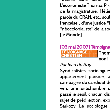
L'économiste Thomas Piket
de la magistrature, Hélè
parole du CRAN, etc., sou
française", d'une justice 
"néocolonialiste" de la so
[le Monde]
[03 mai 2007] Témoigna
Thom
non !
Par Ivan du Roy
Syndicalistes, sociologu
appartement parisien
campagne du candidat de 
vers une antichambre s
passé le seuil, chacun di
sujet de prédilection, exp
Sarkozy. Le sociologue É