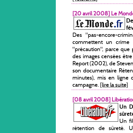
[20 avril 2008] Le Mond
De
fé
Des "pas-encore-crimin
commettent un crime ;
"précaution", parce que 
des images censées être 
Report (2002), de Steven
son documentaire Rétent
minutes), mis en ligne dé
campagne.
[lire la suite]
[08 avril 2008] Libérati
Un D
sûret
Un fi
rétention de sûreté. 