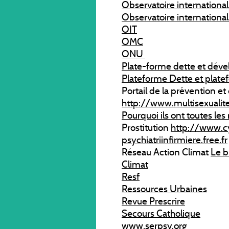
Observatoire international
Observatoire international
OIT
OMC
ONU
Plate-forme dette et dé
Plateforme Dette et plate
Portail de la prévention et
http://www.multisexualite
Pourquoi ils ont toutes les
Prostitution
http://www.cy
psychiatriinfirmiere.free.fr
Réseau Action Climat
Le b
Climat
Resf
Ressources Urbaines
Revue Prescrire
Secours Catholique
www.serpsy.org