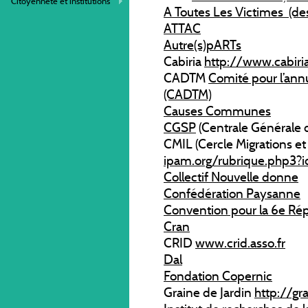
Citoyenneté et institutions
A Toutes Les Victimes (d
ATTAC
Autre(s)pARTs
Cabiria
http://www.cabiria
CADTM
Comité pour l’ann
(CADTM)
Causes Communes
CGSP
(Centrale Générale d
CMIL (Cercle Migrations et
ipam.org/rubrique.php3?
Collectif Nouvelle donne
Confédération Paysanne
Convention pour la 6e Ré
Cran
CRID
www.crid.asso.fr
Dal
Fondation Copernic
Graine de Jardin
http://gra