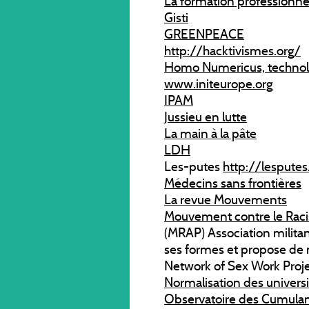
La formation professionnel
Gisti
GREENPEACE
http://hacktivismes.org/
Homo Numericus, technolo
www.initeurope.org
IPAM
Jussieu en lutte
La main à la pâte
LDH
Les-putes
http://lesputes
Médecins sans frontières
La revue Mouvements
Mouvement contre le Racis
(MRAP) Association militan
ses formes et propose de
Network of Sex Work Proj
Normalisation des universi
Observatoire des Cumulan