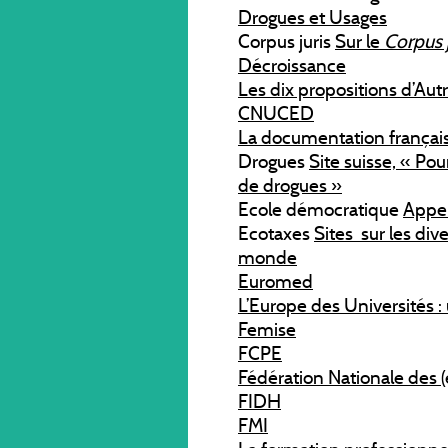
Drogues et Usages
Corpus juris
Sur le
Corpus j
Décroissance
Les dix propositions d’Aut
CNUCED
La documentation françai
Drogues
Site suisse, « Po
de drogues »
Ecole démocratique
Appel
Ecotaxes
Sites sur les di
monde
Euromed
L’Europe des Universités :
Femise
FCPE
Fédération Nationale des 
FIDH
FMI