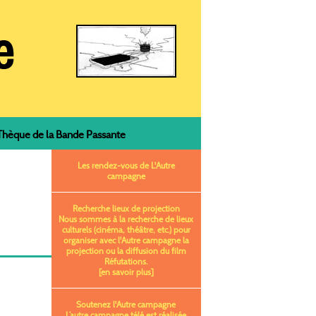
èque de la Bande Passante
Les rendez-vous de L'Autre
campagne
Recherche lieux de projection
Nous sommes à la recherche de lieux
culturels (cinéma, théâtre, etc.) pour
organiser avec l'Autre campagne la
projection ou la diffusion du film
Réfutations.
[en savoir plus]
Soutenez l'Autre campagne
L’autre campagne télé est réalisée