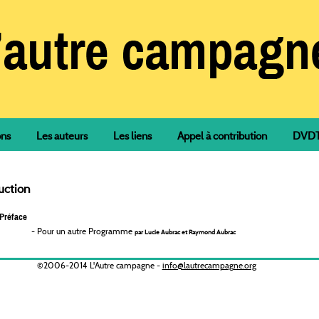
ons
Les auteurs
Les liens
Appel à contribution
DVDTh
uction
Préface
-
Pour un autre Programme
par Lucie Aubrac et Raymond Aubrac
©2006-2014 L'Autre campagne -
info@lautrecampagne.org