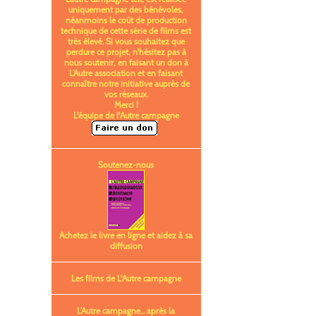
uniquement par des bénévoles,
néanmoins le coût de production
technique de cette série de films est
très élevé. Si vous souhaitez que
perdure ce projet, n'hésitez pas à
nous soutenir, en faisant un don à
L’Autre association et en faisant
connaître notre initiative auprès de
vos réseaux.
Merci !
L'équipe de l'Autre campagne
Soutenez-nous
Achetez le livre en ligne et aidez à sa
diffusion
Les films de L'Autre campagne
L’Autre campagne... après la