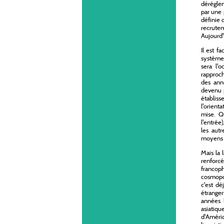
déréglem
par une p
définie 
recrute
Aujourd'
Il est f
système 
sera l'o
rapproch
des anné
devenu p
établiss
l'orient
mise. Qu
l'entrée)
les autr
moyens f
Mais la 
renforcé
francop
cosmopol
c'est dé
étranger
années l
asiatiq
d'Améri