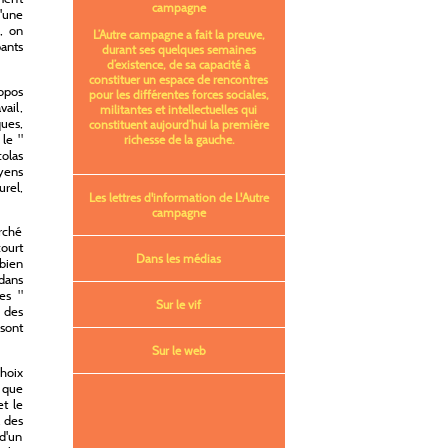
campagne
d'une
s, on
L’Autre campagne a fait la preuve,
pants
durant ses quelques semaines
d’existence, de sa capacité à
constituer un espace de rencontres
ropos
pour les différentes forces sociales,
vail,
militantes et intellectuelles qui
ques,
constituent aujourd’hui la première
 le "
richesse de la gauche.
colas
yens
urel,
Les lettres d'information de L'Autre
campagne
rché
court
Dans les médias
 bien
 dans
es "
Sur le vif
 des
 sont
Sur le web
choix
 que
t le
à des
d'un