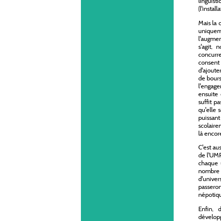
linguist
(l'instal
Mais la 
uniquem
l'augmen
s'agit, 
concurre
consent 
d'ajoute
de bours
l'engage
ensuite 
suffit p
qu'elle 
puissant
scolaire
là encor
C'est au
de l'UMP
chaque u
nombre 
d'univer
passero
népotiq
Enfin, 
développ