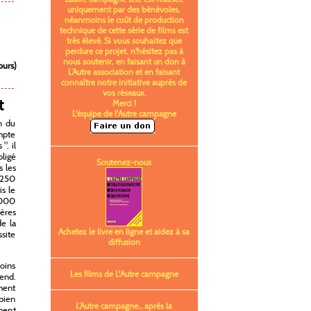
uniquement par des bénévoles,
néanmoins le coût de production
technique de cette série de films est
très élevé. Si vous souhaitez que
perdure ce projet, n'hésitez pas à
nous soutenir, en faisant un don à
ours)
L’Autre association et en faisant
connaître notre initiative auprès de
vos réseaux.
t
Merci !
L'équipe de l'Autre campagne
n du
mpte
", il
bligé
Soutenez-nous
s les
 250
is le
 1000
ières
de la
Achetez le livre en ligne et aidez à sa
site
diffusion
oins
Les films de L'Autre campagne
tend.
ement
 bien
L’Autre campagne... après la
ment