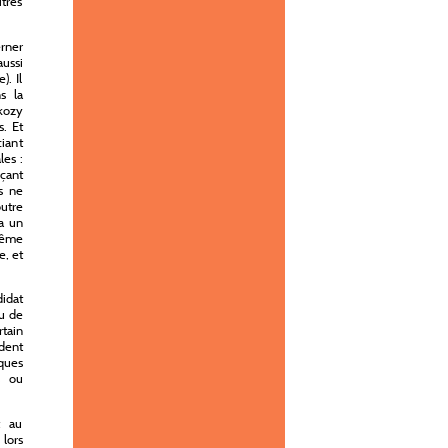
tres
erner
ussi
). Il
s la
rkozy
s. Et
ciant
les :
çant
es ne
outre
ra un
même
e, et
didat
au de
tain
dent
iques
s ou
t au
 lors