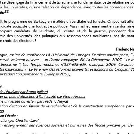
at se désengage du financement de la recherche fondamentale, cette relation ne p
ur les universités, qu'une relation de dépendance, avec toutes les conséquences
[2]
ifie
.
it, le programme de Sarkozy en matière universitaire est funeste. On pourrait att
ndidate socialiste une tout autre politique. Mais malheureusement en ce domaine
rincipaux candidats, de la droite, du centre et de la gauche, proposent derr
mie des universités, des politiques aux ressemblances troublantes, pas de natu
 le choix des électeurs !
Frédéric N
gue, maître de conférences à l'Université de Limoges. Derniers articles parus, "
ersité vraiment ouverte… " in L'Autre campagne, Ed. La Découverte, 2007. " Le r
ctionnisme ", Les Temps modernes n°637-638-639, mars-juin 2006. Co-auteu
tas Calamitatum : Le livre noir des réformes universitaires (Editions du Croquant 
ur l'éducation permanente, (Syllepse 2005).
i :
de l'étudiant par Bruno Julliard
r un pôle d'attraction à l'université par Pierre Arnoux
e université ouverte... par Frédéric Neyrat
ition d'action en faveur de la recherche et de la construction européenne par A
nn
sur l'école :
ction par Christian Laval
n enseignement des sciences sociales et humaines dès l'école primaire par Ber