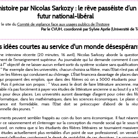
histoire par Nicolas Sarkozy : le rêve passéiste d’un
futur national-libéral
r le site du
Comité de vigilance face aux usages publics de l’histoire
Par le CVUH, coordonné par Sylvie Aprile (Université de T
 idées courtes au service d'un monde désespéran
ne interview récente (20 minutes, 16 avril), Nicolas Sarkozy aborde la questio
ent de l'enseignement supérieur. Au journaliste qui lui demande comment il co
à l'" objectif de ne laisser aucun enfant sortir du système scolaire sans qualifications 
" Par exemple dans les universités, chacun choisira sa filière, mais l'Etat n'est pas o
cer les filières qui conduisent au chômage. L'État financera davantage de places dan
 qui proposent des emplois, que dans des filières où on a 5000 étudiants pour
" Puis il précise son propos : " Vous avez le droit de faire littérature ancienne, ma
able n'a pas forcément à payer vos études de littérature ancienne si au bout il y a
s pour deux places. Les universités auront davantage d'argent pour créer des fil
nformatique, dans les mathématiques, dans les sciences économiques. Le plaisir 
sance est formidable, mais l'Etat doit se préoccuper d'abord de la réus
onnelle des jeunes. "
uments peuvent sembler frappés au coin du bon sens économique. Il faut néanm
 ce raisonnement et s'interroger sur la conception du monde social qui le sous-
bord, on notera que si les étudiants des filières littéraires se tournaient massiv
 études actuellement plus rentables d'un point de vue professionnel, on verrait
nt s'effondrer rapidement le degré de rentabilité de ces dernières. Le raisonne