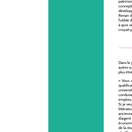
patrimoi
concepti
développ
Renan da
l'utilit
à quoi s
croyait p
Dans le 
autres su
plus êtr
« Vous v
qualifi
universi
conduise
emplois,
Si je ve
littérat
ancienne
d’argent
économiq
de la ré