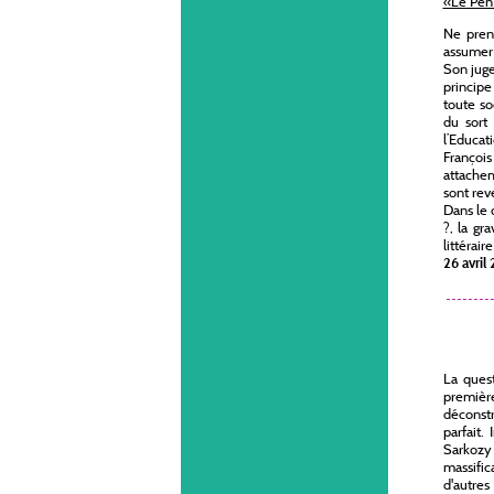
«Le Pen 
Ne preno
assumer l
Son jugem
principe
toute so
du sort 
l’Educat
Françoi
attacheme
sont rev
Dans le 
?, la gr
littérair
26 avril
La quest
premièr
déconstr
parfait.
Sarkozy
massific
d'autre