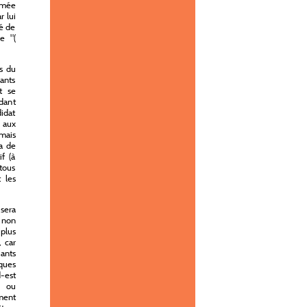
amée
r lui
té de
e "(
rs du
ants
t se
ndant
didat
a aux
 mais
ra de
if (à
 tous
 les
 sera
s non
plus
, car
iants
lques
-est
e ou
ment