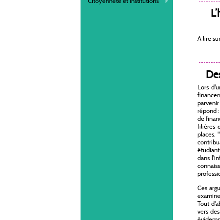
Citoyenneté et institutions
L’
A lire su
Des
Lors d'u
financem
parvenir 
répond : 
de finan
filières
places. 
contribu
étudiant
dans l'i
connais
professi
Ces arg
examiner
Tout d'a
vers des
évidemme