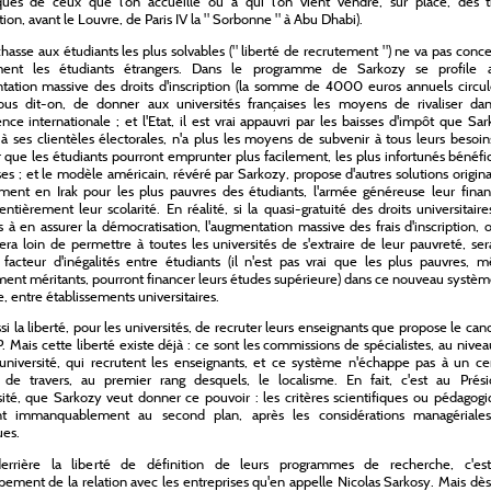
iques de ceux que l'on accueille ou à qui l'on vient vendre, sur place, des ti
lation, avant le Louvre, de Paris IV la " Sorbonne " à Abu Dhabi).
chasse aux étudiants les plus solvables (" liberté de recrutement ") ne va pas conc
ent les étudiants étrangers. Dans le programme de Sarkozy se profile a
tation massive des droits d'inscription (la somme de 4000 euros annuels circule
nous dit-on, de donner aux universités françaises les moyens de rivaliser dan
nce internationale ; et l'Etat, il est vrai appauvri par les baisses d'impôt que Sa
à ses clientèles électorales, n'a plus les moyens de subvenir à tous leurs besoin
r que les étudiants pourront emprunter plus facilement, les plus infortunés bénéfi
es ; et le modèle américain, révéré par Sarkozy, propose d'autres solutions origina
ment en Irak pour les plus pauvres des étudiants, l'armée généreuse leur finan
entièrement leur scolarité. En réalité, si la quasi-gratuité des droits universitair
as à en assurer la démocratisation, l'augmentation massive des frais d'inscription, 
sera loin de permettre à toutes les universités de s'extraire de leur pauvreté, se
 facteur d'inégalités entre étudiants (il n'est pas vrai que les plus pauvres, 
ment méritants, pourront financer leurs études supérieure) dans ce nouveau systèm
e, entre établissements universitaires.
ssi la liberté, pour les universités, de recruter leurs enseignants que propose le can
. Mais cette liberté existe déjà : ce sont les commissions de spécialistes, au nive
niversité, qui recrutent les enseignants, et ce système n'échappe pas à un cer
de travers, au premier rang desquels, le localisme. En fait, c'est au Prési
sité, que Sarkozy veut donner ce pouvoir : les critères scientifiques ou pédagog
nt immanquablement au second plan, après les considérations managériale
ues.
derrière la liberté de définition de leurs programmes de recherche, c'es
ement de la relation avec les entreprises qu'en appelle Nicolas Sarkosy. Mais dès