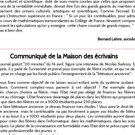
ne culturel et scientifique, doté de vues moins courtes que celles que proposen
ons de la rentabilité immédiate, devrait être l'un des grands garants du maintien 
ement des univers culturels, artistiques et scientifiques. Comme l'écrivait Er
ns L'Instruction supérieure en France : " Si un jour, les contribuables, pour adm
é du cours de mathématiques transcendantes au Collège de France, devaient compr
ervent les spéculations qu'on y enseigne, cette chaire courrait de grands risques. " 
as si bien dire.
Bernard Lahire, sociol
Communiqué de la Maison des écrivains
journal gratuit "20 minutes" du 16 avril, figure une interview de Nicolas Sarkozy. 
jets, il y parle de l'université et prend pour exemple de filière inutile, et qui ne de
e prise en charge par les fonds publics, l'enseignement de la "littérature ancienne" :
ous fixez comme objectif de ne laisser aucun enfant sortir du système scolaire 
cations. Comment comptez-vous parvenir à cet objectif ? Par exemple dans
tés, chacun choisira sa filière, mais l’Etat n’est pas obligé de financer les filière
nt au chômage. L’Etat financera davantage de places dans les filières qui proposen
 que dans des filières où on a 5000 étudiants pour 250 places.
ux faire littérature ancienne, je devrais financer mes études ? Vous avez le droit de 
ure ancienne, mais le contribuable n’a pas forcément à payer vos études de littér
 si au bout il y a 1000 étudiants pour deux places. Les universités auront dava
 pour créer des filières dans l’informatique, dans les mathématiques, dans les sci
ues. Le plaisir de la connaissance est formidable mais l’Etat doit se préoccuper d’
ussite professionnelle des jeunes. »