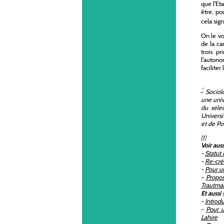
que l'Et
être, po
cela sign
On le vo
de la ca
trois p
l'autono
faciliter
*
Sociolo
une univ
du séle
Universi
et de Po
[1]
Voir auss
-
Statut 
-
Re-crée
-
Pour un
-
Propos
Trautma
Et aussi 
-
Introdu
-
Pour u
Lahire