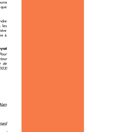
ourra
 que
endre
, les
ière
re à
eyrat
 Pour
etour
r de
2003)
lain
nard