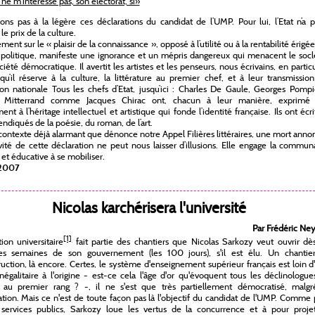
ne m'intéresse pas, son électorat, si»
ns pas à la légère ces déclarations du candidat de l’UMP. Pour lui, l’Etat n’a 
e prix de la culture.
ent sur le « plaisir de la connaissance », opposé à l’utilité ou à la rentabilité érigé
 politique, manifeste une ignorance et un mépris dangereux qui menacent le socl
ciété démocratique. Il avertit les artistes et les penseurs, nous écrivains, en particu
qu’il réserve à la culture, la littérature au premier chef, et à leur transmissio
ion nationale Tous les chefs d’Etat, jusqu’ici : Charles De Gaule, Georges Pomp
s Mitterrand comme Jacques Chirac ont, chacun à leur manière, exprimé 
nt à l’héritage intellectuel et artistique qui fonde l’identité française. Ils ont écri
endiqués de la poésie, du roman, de l’art.
contexte déjà alarmant que dénonce notre Appel Filières littéraires, une mort ann
avité de cette déclaration ne peut nous laisser d’illusions. Elle engage la commu
e et éducative à se mobiliser.
 2007
Nicolas karchérisera l'université
Par Frédéric Ne
[1]
ion universitaire
fait partie des chantiers que Nicolas Sarkozy veut ouvrir dès
es semaines de son gouvernement (les 100 jours), s'il est élu. Un chantie
uction, là encore. Certes, le système d'enseignement supérieur français est loin d
 Inégalitaire à l'origine - est-ce cela l'âge d'or qu'évoquent tous les déclinologue
 au premier rang ? -, il ne s'est que très partiellement démocratisé, malgr
ation. Mais ce n'est de toute façon pas là l'objectif du candidat de l'UMP. Comme
s services publics, Sarkozy loue les vertus de la concurrence et à pour proje