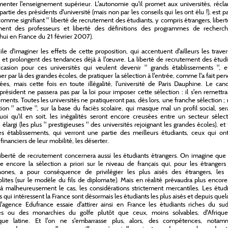
enter l'enseignement supérieur. L'autonomie qu'il promet aux universités, récl
artie des présidents d'université (mais non par les conseils qui les ont élu !), est pa
comme signifiant " liberté de recrutement des étudiants, y compris étrangers, liber
ment des professeurs et liberté des définitions des programmes de recherch
hui en France du 21 février 2007).
acile d'imaginer les effets de cette proposition, qui accentuent d'ailleurs les trave
et prolongent des tendances déjà à l'œuvre. La liberté de recrutement des étudi
ccasion pour ces universités qui veulent devenir " grands établissements ", e
er par là des grandes écoles, de pratiquer la sélection à l'entrée, comme l'a fait pe
es, mais cette fois en toute illégalité, l'université de Paris Dauphine. Le can
résident ne passera pas par la loi pour imposer cette sélection : il s'en remettr
ements. Toutes les universités ne pratiqueront pas, dès lors, une franche sélection ;
ation " active ", sur la base du faciès scolaire, qui masque mal un profil social, se
oi qu'il en soit, les inégalités seront encore creusées entre un secteur sélect
, élargi (les plus " prestigieuses " des universités rejoignant les grandes écoles), et
es établissements, qui verront une partie des meilleurs étudiants, ceux qui ont
inanciers de leur mobilité, les déserter.
liberté de recrutement concernera aussi les étudiants étrangers. On imagine que
e encore la sélection a priori sur le niveau de français qui, pour les étranger
hones, a pour conséquence de privilégier les plus aisés des étrangers, les 
ites (sur le modèle du fils de diplomate). Mais en réalité prévaudra plus encore
jà malheureusement le cas, les considérations strictement mercantiles. Les étud
s qui intéressent la France sont désormais les étudiants les plus aisés et depuis que
'agence Edufrance essaie d'attirer ainsi en France les étudiants riches du sud
ues ou des monarchies du golfe plutôt que ceux, moins solvables, d'Afriqu
que latine. Et l'on ne s'embarrasse plus, alors, des compétences, notam