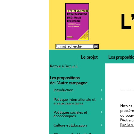
Le projet
Les propositi
Retour à l'accueil
Les propositions
de L'Autre campagne
Introduction
Politique internationale et
enjeux planétaires
Nicolas
problème
Politiques sociales et
du pouvo
économiques
l'Autre 
[lire la su
Culture et Education