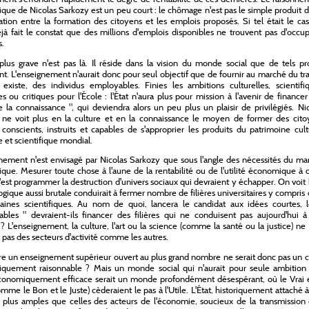
ue de Nicolas Sarkozy est un peu court : le chômage n'est pas le simple produit 
tion entre la formation des citoyens et les emplois proposés. Si tel était le ca
éjà fait le constat que des millions d'emplois disponibles ne trouvent pas d'occu
.
plus grave n'est pas là. Il réside dans la vision du monde social que de tels p
t. L'enseignement n'aurait donc pour seul objectif que de fournir au marché du tra
l existe, des individus employables. Finies les ambitions culturelles, scientifi
ues ou critiques pour l'École : l'État n'aura plus pour mission à l'avenir de financer
de la connaissance ", qui deviendra alors un peu plus un plaisir de privilégiés. Ni
 ne voit plus en la culture et en la connaissance le moyen de former des cito
, conscients, instruits et capables de s'approprier les produits du patrimoine cult
e et scientifique mondial.
nement n'est envisagé par Nicolas Sarkozy que sous l'angle des nécessités du ma
ue. Mesurer toute chose à l'aune de la rentabilité ou de l'utilité économique à 
'est programmer la destruction d'univers sociaux qui devraient y échapper. On voit
ogique aussi brutale conduirait à fermer nombre de filières universitaires y compris
aines scientifiques. Au nom de quoi, lancera le candidat aux idées courtes, l
ables " devraient-ils financer des filières qui ne conduisent pas aujourd'hui à
? L'enseignement, la culture, l'art ou la science (comme la santé ou la justice) ne
 pas des secteurs d'activité comme les autres.
vre un enseignement supérieur ouvert au plus grand nombre ne serait donc pas un 
quement raisonnable ? Mais un monde social qui n'aurait pour seule ambition
conomiquement efficace serait un monde profondément désespérant, où le Vrai e
mme le Bon et le Juste) cèderaient le pas à l'Utile. L'État, historiquement attaché 
 plus amples que celles des acteurs de l'économie, soucieux de la transmission 