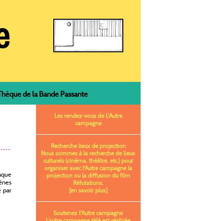
èque de la Bande Passante
Les rendez-vous de L'Autre
campagne
Recherche lieux de projection
Nous sommes à la recherche de lieux
culturels (cinéma, théâtre, etc.) pour
organiser avec l'Autre campagne la
aque
projection ou la diffusion du film
rênes
Réfutations.
é par
[en savoir plus]
Soutenez l'Autre campagne
L’autre campagne télé est réalisée