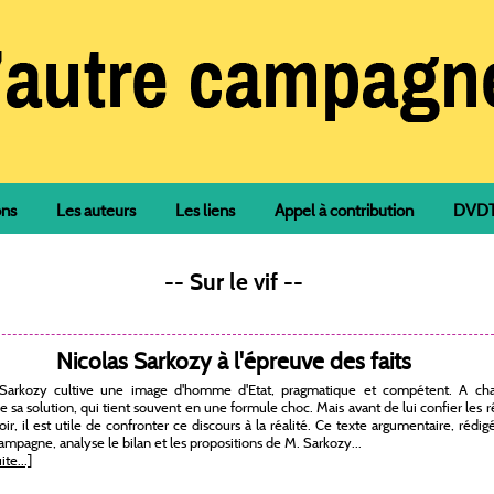
ons
Les auteurs
Les liens
Appel à contribution
DVDTh
-- Sur le vif --
Nicolas Sarkozy à l'épreuve des faits
 Sarkozy cultive une image d'homme d'Etat, pragmatique et compétent. A ch
 sa solution, qui tient souvent en une formule choc. Mais avant de lui confier les 
ir, il est utile de confronter ce discours à la réalité. Ce texte argumentaire, rédig
campagne, analyse le bilan et les propositions de M. Sarkozy...
ite...]