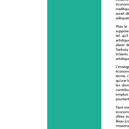
économiq
inadéqua
aurait d
adéquats
Mais le 
supposen
tel qu'i
artistiq
plaisir 
Sarkozy
éclairés
artistiqu
L'enseig
économiq
terme, c
qu'une l
les dom
contribu
emplois 
pourtant
Faire vi
économi
d'être é
Beau (co
missions