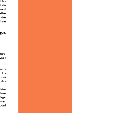
t les
et du
nest
ettre
endre
Il ne
ogue.
Entre
vrait
sans
 les
s qui
t des
faire
ature
ntage
ences
abord