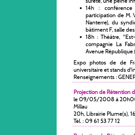
sûreté, une peine inf
14h : conférence 
participation de M. 
Nanterre), du syndi
bâtiment F, salle des 
18h : Théâtre, "Est
compagnie La Fab
Avenue République (s
Expo photos de de Fra
universitaire et stands d'i
Renseignements : GENEPI 
Projection de Rétention d
le 09/05/2008 à 20h
Millau
20h, Librairie Plume(s), 16
Tél. : 09 61 53 77 12