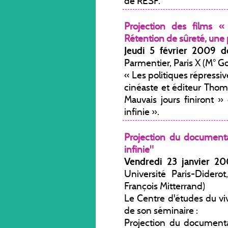
de RESF.
Projection des films «
Rétention de sûreté, une p
Jeudi 5 février 2009 
Parmentier, Paris X (M° G
« Les politiques répressiv
cinéaste et éditeur Thom
Mauvais jours finiront »
infinie ».
Projection du documenta
infinie"
Vendredi 23 janvier 2
Université Paris-Didero
François Mitterrand)
Le Centre d'études du viv
de son séminaire :
Projection du documenta