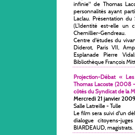
infinie" de Thomas Laco
personnalités ayant part
Laclau. Présentation du 
(L’Identité est-elle un
Chemillier-Gendreau.
Centre d'études du vivant
Diderot, Paris VII, Amp
Esplanade Pierre Vid
Bibliothèque François Mit
Projection-Débat « Les
Thomas Lacoste (2008 - 1
côtés du Syndicat de la M
Mercredi 21 janvier 200
Salle Latreille - Tulle
Le film sera suivi d'un d
dialogue citoyens-ju
BIARDEAUD, magistrats.