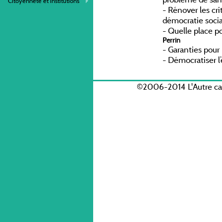
Citoyenneté et institutions
-
Rénover les cri
démocratie soci
-
Quelle place po
Perrin
-
Garanties pour
-
Démocratiser 
©2006-2014 L'Autre c