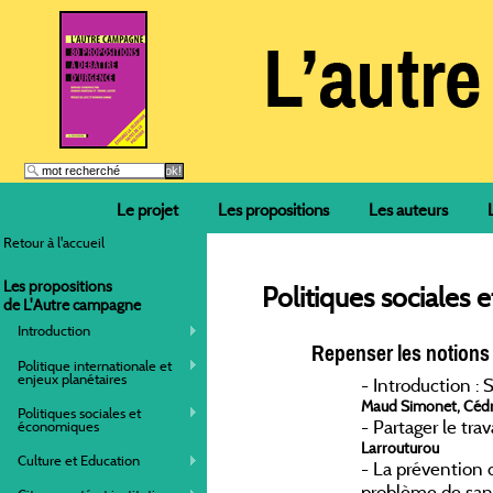
Le projet
Les propositions
Les auteurs
Retour à l'accueil
Les propositions
Politiques sociales
de L'Autre campagne
Introduction
Repenser les notions d
Politique internationale et
enjeux planétaires
-
Introduction : 
Maud Simonet, Cédri
Politiques sociales et
-
Partager le tra
économiques
Larrouturou
Culture et Education
-
La prévention d
problème de san