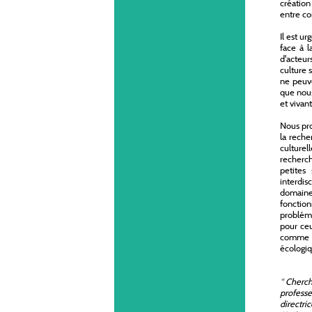
création
entre co
Il est u
face à l
d'acteur
culture 
ne peuve
que nous
et vivan
Nous pro
la reche
culturel
recherch
petites
interdis
domaine
fonction
probléma
pour ceu
comme cr
écologiq
*
Cherche
professe
directri