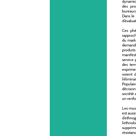
dynamiqu
des pro
bureaucr
Dans le
d’évalua
Ces phé
rapproch
du mark
demande 
produits
manifes
service 
des temp
exprimen
voient 
l’élimi
Populair
décision
société 
un renfo
Les musé
est auss
d’ethnog
l’ethnol
supprime
résistan