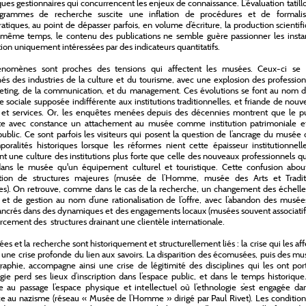
es gestionnaires qui concurrencent les enjeux de connaissance. L’évaluation tatil
grammes de recherche suscite une inflation de procédures et de formali
atiques, au point de dépasser parfois, en volume d’écriture, la production scientif
 même temps, le contenu des publications ne semble guère passionner les insta
tion uniquement intéressées par des indicateurs quantitatifs.
nomènes sont proches des tensions qui affectent les musées. Ceux-ci se 
és des industries de la culture et du tourisme, avec une explosion des professio
eting, de la communication, et du management. Ces évolutions se font au nom d
sociale supposée indifférente aux institutions traditionnelles, et friande de nou
 et services. Or, les enquêtes menées depuis des décennies montrent que le pu
te avec constance un attachement au musée comme institution patrimoniale e
public. Ce sont parfois les visiteurs qui posent la question de l’ancrage du musée
oralités historiques lorsque les réformes nient cette épaisseur institutionnelle
t une culture des institutions plus forte que celle des nouveaux professionnels q
dans le musée qu'un équipement culturel et touristique. Cette confusion about
nation de structures majeures (musée de l’Homme, musée des Arts et Tradit
es). On retrouve, comme dans le cas de la recherche, un changement des échelle
 et de gestion au nom d’une rationalisation de l’offre, avec l’abandon des musé
ancrés dans des dynamiques et des engagements locaux (musées souvent associatif
rcement des structures drainant une clientèle internationale.
es et la recherche sont historiquement et structurellement liés : la crise qui les af
i une crise profonde du lien aux savoirs. La disparition des écomusées, puis des m
raphie, accompagne ainsi une crise de légitimité des disciplines qui les ont por
ogie perd ses lieux d’inscription dans l’espace public, et dans le temps historiqu
 au passage l’espace physique et intellectuel où l’ethnologie s’est engagée dan
ce au nazisme (réseau « Musée de l’Homme » dirigé par Paul Rivet). Les conditio