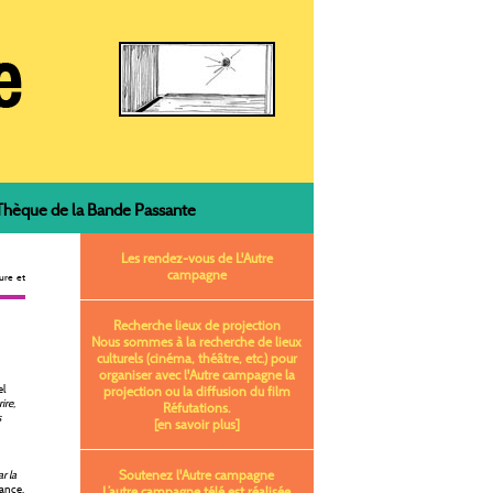
èque de la Bande Passante
Les rendez-vous de L'Autre
campagne
ure et
Recherche lieux de projection
Nous sommes à la recherche de lieux
culturels (cinéma, théâtre, etc.) pour
organiser avec l'Autre campagne la
l
projection ou la diffusion du film
ire,
Réfutations.
s
[en savoir plus]
Soutenez l'Autre campagne
r la
rance,
L’autre campagne télé est réalisée