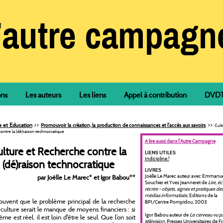
ons
Les auteurs
Les liens
Appel à contribution
DVDTh
>>
>>
e et Education
Promouvoir la création, la production de connaissances et l'accès aux savoirs
Cult
ontre la (dé)raison technocratique
A lire aussi dans l'Autre Campagne
lture et Recherche contre la
LIENS UTILES
Indicipline !
(dé)raison technocratique
LIVRES
Joëlle Le Marec auteur avec Emmanue
par Joëlle Le Marec
*
et Igor Babou
**
Souchier et Yves Jeanneret de
Lire, écr
récrire - objets, signes et pratiques de
médias informatisés
, Editions de la
ouvent que le problème principal de la recherche
BPI/Centre Pompidou, 2003.
 culture serait le manque de moyens financiers : si
Igor Babou auteur de
Le cerveau vu pa
me est réel, il est loin d'être le seul. Que l’on soit
télévision
, Presses Universitaires de F