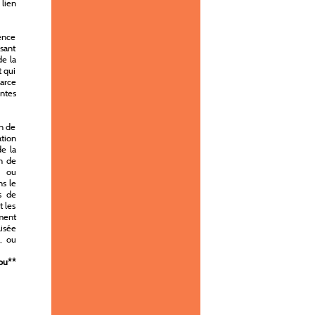
 lien
gence
ssant
de la
t qui
parce
entes
n de
ation
de la
n de
s ou
ns le
s de
t les
ement
lisée
, ou
ou
**