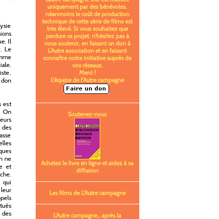
uniquement par des bénévoles,
néanmoins le coût de production
technique de cette série de films est
ysie
très élevé. Si vous souhaitez que
ions
perdure ce projet, n'hésitez pas à
e. Il
nous soutenir, en faisant un don à
c. Le
L’Autre association et en faisant
comme
connaître notre initiative auprès de
ale.
vos réseaux.
iste,
Merci !
e don
L'équipe de l'Autre campagne
s est
. On
Soutenez-nous
leurs
 des
masse
elles
ques
on ne
Achetez le livre en ligne et aidez à sa
e et
diffusion
rche.
 qui
leur
Les films de L'Autre campagne
pels
itués
 des
L’Autre campagne... après la