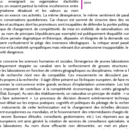
ur, enseignant ou organisateur d’activités
2004.
les, on ressent partout la même incohérence entre
gmatisme désabusé et les valeurs au nom
les on exerce ces activités. La même désespérance, le même sentiment de paral
s conversations quotidiennes. Car chacun est sommé de s’inscrire dans des vis
tes et acritiques dont les promoteurs sont incapables de défendre la portée politiqu
t que de changement, de compétitivité, de mise en visibilité, de rationalisation, et
gir au nom de principes (républicains par exemple) est publiquement disqualifié 
 d’une pensée dogmatique et théorique, dépassée, et éloignée de la demande soci
ent confusément le piège des inversions idéologiques : la critique serait passé
nce et la créativité sympathiques mais relevant d’un amateurisme insupportable, l
atuité dangereux.
i concerne les sciences humaines et sociales, l’émergence de jeunes laboratoire
tiquement stoppée ou canalisé vers le renforcement de grosses structures
 les laboratoires en fonction de critères géographiques ou disciplinaires, même si 
de recherche n’ont rien de compatible. Ces mouvements ne découlent pas
s propres à la recherche : il s’agit d’être présent sur l’échiquier européen, de faire 
voriser la concurrence entre grands secteurs d’implantation universitaire. Les tut
ues imposent de contribuer à la compétitivité économique des unités géographi
 État, Europe). Au sein des établissements, on naturalise un principe de réalité : « 
s faire autrement ». Le processus de décision devient extrêmement techniqu
 tout débat sur les enjeux pratiques, cognitifs et politiques du pilotage de la reche
s instruments de cette technicisation est le changement des échelles décision
nt européennes ou mondiales, et le foisonnement des intermédiaires chargés de 
œuvre (bureaux d’études, consultants, gestionnaires, etc.). Les réponses aux ap
 européens ont ainsi généré la création de services de consultance spécialisés, s
s laboratoires. Au nom d’une efficacité non démontrée, on met en place