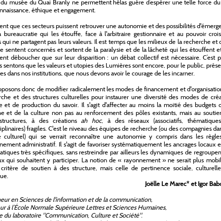
 du musée du Quai Branly ne permettent hélas guère d’espérer une telle force du
nnaissance, éthique et engagement.
rgent que ces secteurs puissent retrouver une autonomie et des possibilités d'émer
a bureaucratie qui les étouffe, face à l'arbitraire gestionnaire et au pouvoir croi
s qui ne partagent pas leurs valeurs. Il est temps que les milieux de la recherche et 
se sentent concernés et sortent de la paralysie et de la lâcheté qui les étouffent e
nt déboucher que sur leur disparition : un débat collectif est nécessaire. C’est 
 sentons que les valeurs et utopies des Lumières sont encore, pour le public, prés
tes dans nos institutions, que nous devons avoir le courage de les incarner.
posons donc de modifier radicalement les modes de financement et d'organisatio
rche et des structures culturelles pour instaurer une diversité des modes de cré
le et de production du savoir. Il s'agit d'affecter au moins la moitié des budgets 
e et de la culture non pas au renforcement des pôles existants, mais au soutie
 structures, à des créations
ah hoc
, à des réseaux (associatifs, thématique
ciplinaires) fragiles. C'est le niveau des équipes de recherche (ou des compagnies da
 culturel) qui se verrait reconnaître une autonomie y compris dans les règle
nement administratif. Il s'agit de favoriser systématiquement les ancrages locaux e
tiques très spécifiques, sans restreindre par ailleurs les dynamiques de regroup
x qui souhaitent y participer. La notion de « rayonnement » ne serait plus mobi
itère de soutien à des structure, mais celle de pertinence sociale, culturelle
ue.
Joëlle Le Marec
*
et Igor Bab
ur en Sciences de l'information et de la communication,
ur à l’École Normale Supérieure Lettres et Sciences Humaines,
ce du laboratoire "Communication, Culture et Société".