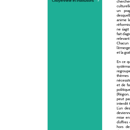
Citoyenneté et institutions
cherche
culturel
un pra
desquel
anime le
réformis
ne s’agi
fait d’a
relevant
Chacun s
l’émerge
et la gr
En ce qu
systéma
regroupe
thèmes 
nécessité
et de fa
politiq
(Région,
peut pa
interdit
L’un de
devienne
mise en 
d’offres
hors de