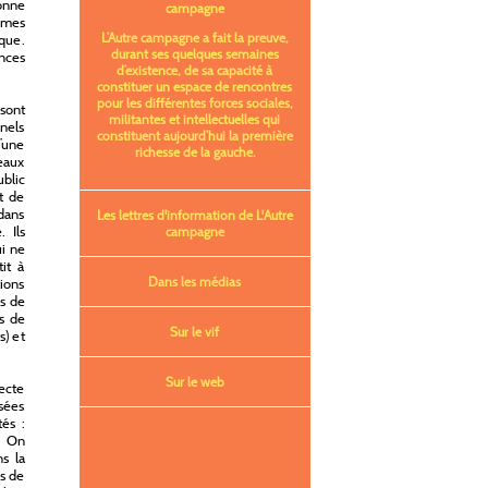
lonne
campagne
smes
L’Autre campagne a fait la preuve,
ique.
durant ses quelques semaines
nces
d’existence, de sa capacité à
constituer un espace de rencontres
pour les différentes forces sociales,
sont
militantes et intellectuelles qui
nnels
constituent aujourd’hui la première
’une
richesse de la gauche.
veaux
blic
t de
 dans
Les lettres d'information de L'Autre
. Ils
campagne
ui ne
it à
Dans les médias
ions
s de
es de
Sur le vif
s) et
Sur le web
fecte
usées
tés :
e. On
s la
ns de