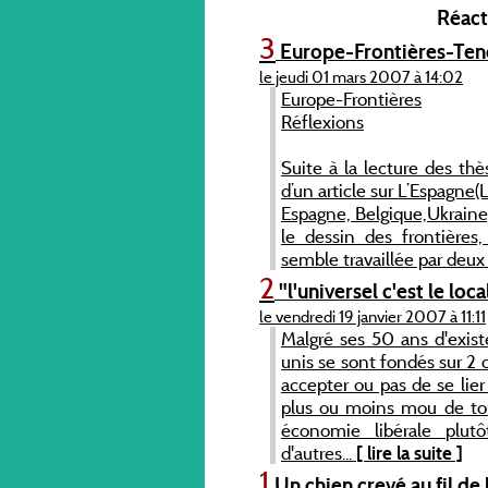
Réacti
3
Europe-Frontières-Te
le jeudi 01 mars 2007 à 14:02
Europe-Frontières
Réflexions
Suite à la lecture des th
d’un article sur L’Espagne
Espagne, Belgique,Ukraine,…
le dessin des frontières,
semble travaillée par deu
2
"l'universel c'est le loc
le vendredi 19 janvier 2007 à 11:11
Malgré ses 50 ans d'existe
unis se sont fondés sur 2 o
accepter ou pas de se lier
plus ou moins mou de tou
économie libérale plutô
d'autres...
[ lire la suite ]
1
Un chien crevé au fil de 