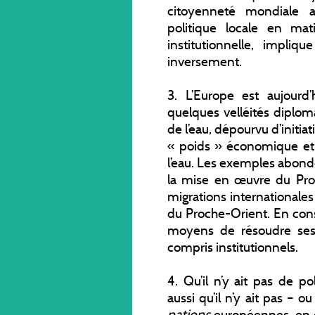
citoyenneté mondiale ac
politique locale en mati
institutionnelle, impli
inversement.
3. L’Europe est aujour
quelques velléités diplo
de l’eau, dépourvu d’initi
« poids » économique et c
l’eau. Les exemples abond
la mise en œuvre du Prot
migrations internationales
du Proche-Orient. En con
moyens de résoudre ses
compris institutionnels.
4. Qu’il n’y ait pas de p
aussi qu’il n’y ait pas – 
nations
européennes, en d