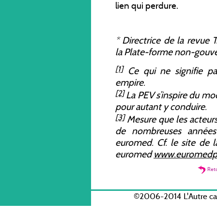
lien qui perdure.
*
Directrice de la revue
T
la Plate-forme non-gouv
[1]
Ce qui ne signifie pa
empire.
[2]
La PEV s’inspire du mo
pour autant y conduire.
[3]
Mesure que les acteurs 
de nombreuses années 
euromed. Cf. le site de
euromed
www.euromedpl
Ret
©2006-2014 L'Autre c