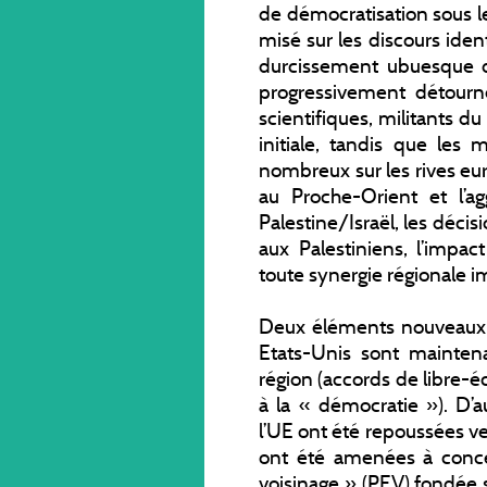
de démocratisation sous le 
misé sur les discours ident
durcissement ubuesque d
progressivement détourné 
scientifiques, militants du
initiale, tandis que les 
nombreux sur les rives eu
au Proche-Orient et l’ag
Palestine/Israël, les déci
aux Palestiniens, l’impa
toute synergie régionale 
Deux éléments nouveaux i
Etats-Unis sont mainten
région (accords de libre-éc
à la « démocratie »). D’au
l’UE ont été repoussées vers
ont été amenées à conce
voisinage » (PEV) fondée s