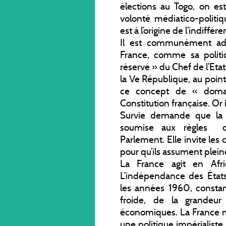
élections au Togo, on est
volonté médiatico-politiqu
est à l’origine de l’indiffér
Il est communément admi
France, comme sa politi
réservé » du Chef de l’Eta
la Ve République, au poin
ce concept de « domain
Constitution française. Or i
Survie demande que la p
soumise aux règles dé
Parlement. Elle invite les c
pour qu’ils assument plein
La France agit en Afr
L’indépendance des États
les années 1960, const
froide, de la grandeu
économiques. La France 
une politique impérialist