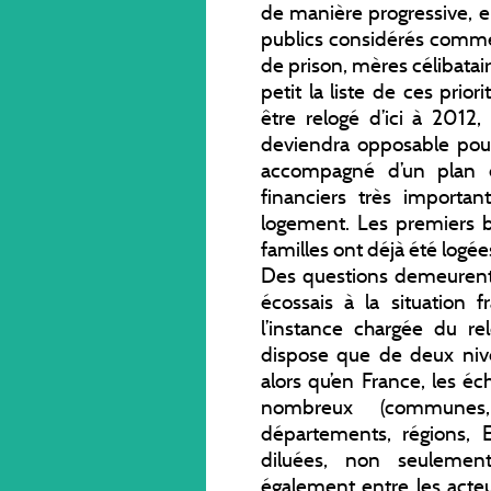
de manière progressive,
publics considérés comme p
de prison, mères célibataire
petit la liste de ces prior
être relogé d’ici à 2012,
deviendra opposable pour
accompagné d’un plan 
financiers très importa
logement. Les premiers b
familles ont déjà été logées
Des questions demeurent
écossais à la situation f
l’instance chargée du r
dispose que de deux nive
alors qu’en France, les é
nombreux (commune
départements, régions, E
diluées, non seulemen
également entre les acteu