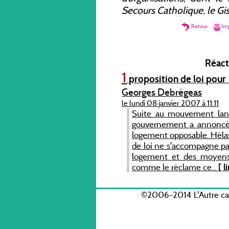
Secours Catholique, le Gist
Retour
Imp
Réacti
1
proposition de loi pour
Georges Debrégeas
le lundi 08 janvier 2007 à 11:11
Suite au mouvement lanc
gouvernement a annoncé l
logement opposable. Hélas
de loi ne s'accompagne pa
logement et des moyens 
comme le réclame ce...
[ l
©2006-2014 L'Autre c