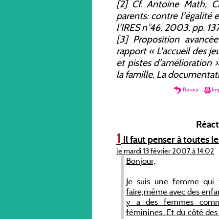
[2] Cf. Antoine Math, C
parents: contre l'égalit
l'IRES n°46, 2003, pp. 13
[3] Proposition avancé
rapport « L'accueil des je
et pistes d'amélioration 
la famille, La documentati
Retour
Imp
Réacti
1
Il faut penser à toutes 
le mardi 13 février 2007 à 14:02
Bonjour,
Je suis une femme qui tr
faire,même avec des enfants
y a des femmes comme
féminines...Et du côté de