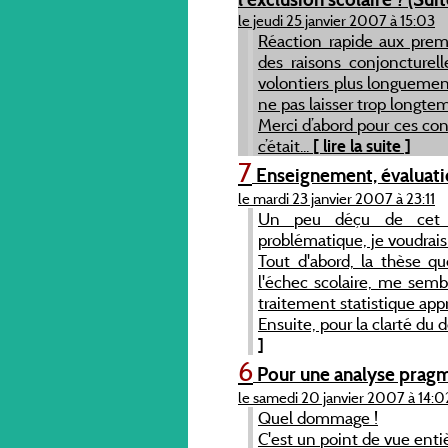
le jeudi 25 janvier 2007 à 15:03
Réaction rapide aux prem
des raisons conjoncturell
volontiers plus longuemen
ne pas laisser trop longtem
Merci d’abord pour ces con
c’était...
[ lire la suite ]
7
Enseignement, évaluati
le mardi 23 janvier 2007 à 23:11
Un peu déçu de cet ar
problématique, je voudrais
Tout d'abord, la thèse qu
l'échec scolaire, me sem
traitement statistique app
Ensuite, pour la clarté du dé
]
6
Pour une analyse pragm
le samedi 20 janvier 2007 à 14:0
Quel dommage !
C'est un point de vue enti