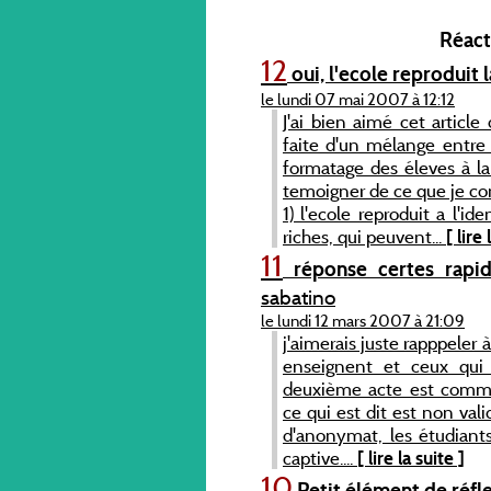
Réacti
12
oui, l'ecole reproduit 
le lundi 07 mai 2007 à 12:12
J'ai bien aimé cet article
faite d'un mélange entre 
formatage des éleves à l
temoigner de ce que je co
1) l'ecole reproduit a l'id
riches, qui peuvent...
[ lire 
11
réponse certes rapi
sabatino
le lundi 12 mars 2007 à 21:09
j'aimerais juste rapppeler
enseignent et ceux qui
deuxième acte est commi
ce qui est dit est non valide
d'anonymat, les étudiants
captive....
[ lire la suite ]
10
Petit élément de réfl