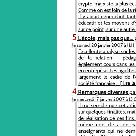
crypto-marxiste la plus éc
Comme on est loin de la ré
Il y aurait cependant tan
éducatif et les moyens d'
sur ce point, sur une autre
5
L'école, mais pas que...
p
le samedi 20 janvier 2007 à 11:11
Excellente analyse sur le
de la relation - péda
également cours dans les d
en entreprise. Les rigidité
largement le cadre de l'
société française,...
[ lire la
4
Remarques diverses
par
le mercredi 17 janvier 2007 à 13:
Il me semble que cet artic
sur quelques finalités, ma
de réalisation de ces fin
même une clé à ne pas n
enseignants qui ne dema