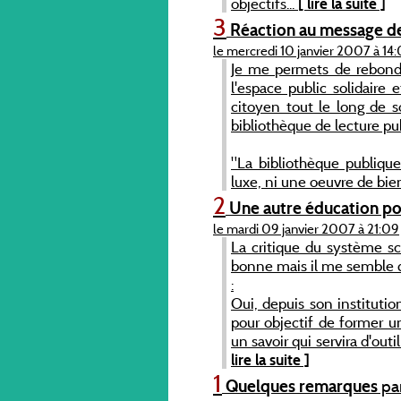
objectifs...
[ lire la suite ]
3
Réaction au message d
le mercredi 10 janvier 2007 à 14
Je me permets de rebondi
l'espace public solidaire
citoyen tout le long de so
bibliothèque de lecture pu
"La bibliothèque publique 
luxe, ni une oeuvre de bien
2
Une autre éducation po
le mardi 09 janvier 2007 à 21:09
La critique du système sc
bonne mais il me semble q
:
Oui, depuis son institutio
pour objectif de former u
un savoir qui servira d'outi
lire la suite ]
1
Quelques remarques
pa