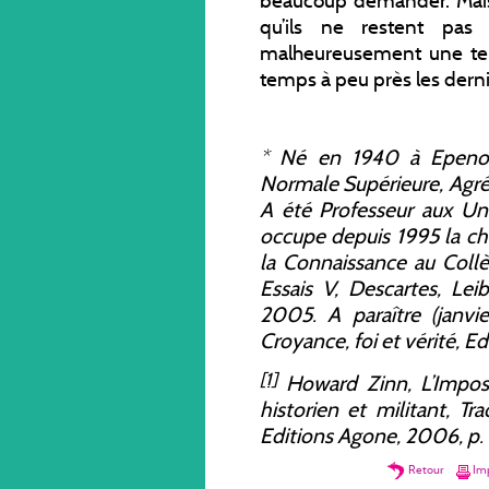
beaucoup demander. Mais 
qu’ils ne restent pas
malheureusement une ten
temps à peu près les derni
*
Né en 1940 à Epenoy 
Normale Supérieure, Agrég
A été Professeur aux Uni
occupe depuis 1995 la ch
la Connaissance au Collè
Essais V, Descartes, Leib
2005. A paraître (janv
Croyance, foi et vérité, E
[1]
Howard Zinn,
L’Impos
historien et militant
, Tr
Editions Agone, 2006, p. 
Retour
Imp