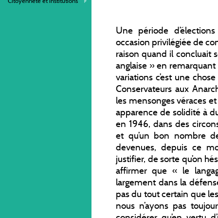
Citoyenneté et institutions
Une période d’élection
occasion privilégiée de co
raison quand il concluait s
anglaise » en remarquant 
variations c’est une chose 
Conservateurs aux Anarchi
les mensonges véraces et 
apparence de solidité à du v
en 1946, dans des circons
et qu’un bon nombre de 
devenues, depuis ce mom
justifier, de sorte qu’on h
affirmer que « le langag
largement dans la défense 
pas du tout certain que le
nous n’ayons pas toujou
considérer qu’en vertu d