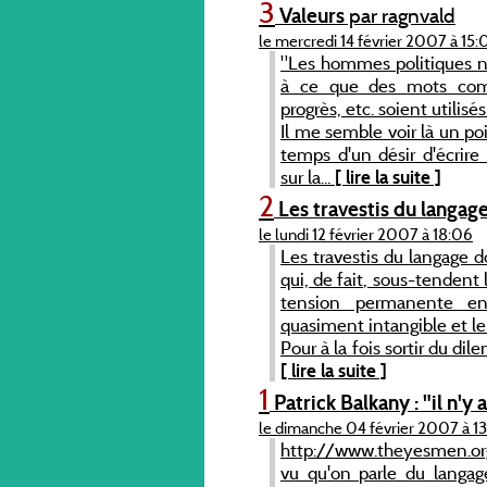
3
Valeurs
par ragnvald
le mercredi 14 février 2007 à 15:
"Les hommes politiques n’
à ce que des mots comme
progrès, etc. soient utilisé
Il me semble voir là un po
temps d'un désir d'écrire
sur la...
[ lire la suite ]
2
Les travestis du langag
le lundi 12 février 2007 à 18:06
Les travestis du langage 
qui, de fait, sous-tendent 
tension permanente ent
quasiment intangible et le 
Pour à la fois sortir du dil
[ lire la suite ]
1
Patrick Balkany : "il n'y
le dimanche 04 février 2007 à 13
http://www.theyesmen.or
vu qu'on parle du langag