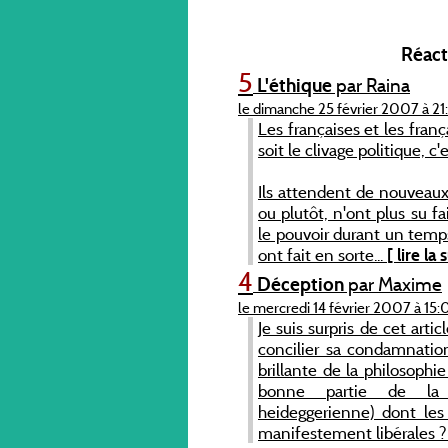
Réacti
5
L'éthique
par Raina
le dimanche 25 février 2007 à 2
Les françaises et les fra
soit le clivage politique, c
Ils attendent de nouveaux
ou plutôt, n'ont plus su fa
le pouvoir durant un temps 
ont fait en sorte...
[ lire la 
4
Déception
par Maxime
le mercredi 14 février 2007 à 15:
Je suis surpris de cet art
concilier sa condamnatio
brillante de la philosophi
bonne partie de la p
heideggerienne) dont les
manifestement libérales 