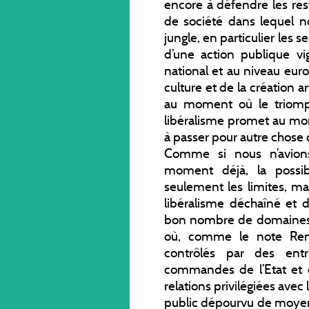
encore à défendre les re
de société dans lequel 
jungle, en particulier les s
d’une action publique v
national et au niveau eur
culture et de la création a
au moment où le triomp
libéralisme promet au mon
à passer pour autre chose 
Comme si nous n’avion
moment déjà, la possib
seulement les limites, ma
libéralisme déchaîné et d
bon nombre de domaines, 
où, comme le note Ren
contrôlés par des entr
commandes de l’Etat et d
relations privilégiées avec 
public dépourvu de moyens