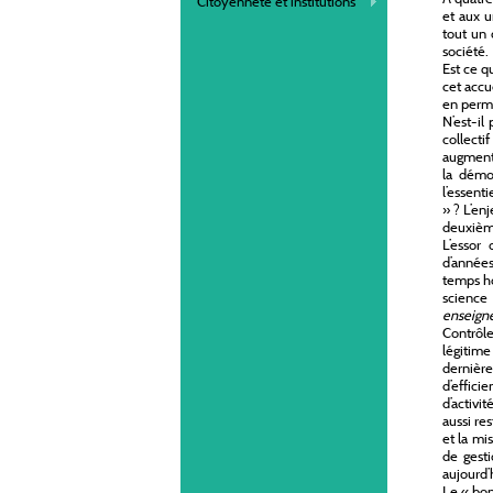
Citoyenneté et institutions
et aux u
tout un 
société.
Est ce q
cet accu
en perma
N’est-il
collecti
augmente
la démo
l’essenti
» ? L’enj
deuxième
L’essor
d’années
temps ho
science
enseig
Contrôle
légitim
dernièr
d’effici
d’activi
aussi re
et la mi
de gesti
aujourd’h
Le « bon