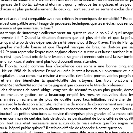
rgences de l’hôpital. Est-ce si étonnant qu’on y retrouve les angoisses et les peu
chacun et plus particulièrement de ceux qui sont seuls et se sentent exclus de 
ue cet accueil est compatible avec nos critères économiques de rentabilité ? Est c
eil est compatible avec l’image de prouesses techniques que les médias nous renv
nence et qui nous rassure tous ?
 pas temps de s’interroger collectivement sur qu’est ce que le soin ? A quel imagi
f renvoie t-il ? Quand la situation économique est plus difficile et que la préc
, quand le poids des dépenses de santé pèsent lourd (trop ?) avec 11% du PIB, q
graphie médicale baisse et que l’hôpital manque de bras, ne doit-on pas sa
el ? Et pour reprendre l’expression anglaise choisir le «
cure
» et laisser tomber le «
eu n’est-il pas à tout prix de faire les deux, soigner et prendre soin car à laisser tomb
, un prix social autrement plus lourd pourrait nous attendre.
 de l’hôpital public comme lieu d’excellence des soins a une bonne cinquant
. Né en 1958 de la réforme Debré qui crée le statut hospitalo-universitaire et le 
spitalier, il a su remplir sa mission à merveille, c’est à dire promouvoir les progrès 
 et en faire bénéficier la quasi-totalité des citoyens. Les trois fonctions
s
nement
et
recherche
sont le tiercé gagnant que couronne le titre de professeur…
 des dépenses de santé oblige, exigence de sécurité toujours plus grande, dem
e de meilleure gestion, on a beaucoup empilé les mesures nouvelles dans le
es années : recherche de plus de qualité avec l’accréditation, recherche de 
ence avec la tarification à l’activité, recherche de moins de cloisonnement avec les 
té… tout cela a créé beaucoup d’activités consommatrices de temps… par ailleurs
structuré les petites structures au service d’entreprises plus grandes où la masse cri
se en commun de certains frais de structures paraissaient de bons critères de quali
on. Tout cela était nécessaire sans aucun doute mais est-ce que l’on soigne m
ui à l’hôpital public qu’hier ? Il est bien difficile de répondre à cette question….
 soin » demande du temps, un temps incompressible, parce que le « bon soin » es