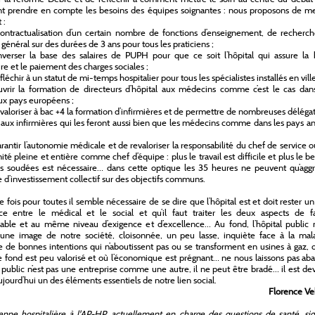
 prendre en compte les besoins des équipes soignantes : nous proposons de me
 :
ntractualisation d’un certain nombre de fonctions d’enseignement, de recherch
 général sur des durées de 3 ans pour tous les praticiens ;
erser la base des salaires de PUPH pour que ce soit l’hôpital qui assure la 
ire et le paiement des charges sociales ;
échir à un statut de mi-temps hospitalier pour tous les spécialistes installés en ville
rir la formation de directeurs d’hôpital aux médecins comme c’est le cas dan
x pays européens ;
aloriser à bac +4 la formation d’infirmières et de permettre de nombreuses déléga
 aux infirmières qui les feront aussi bien que les médecins comme dans les pays a
antir l’autonomie médicale et de revaloriser la responsabilité du chef de service 
nité pleine et entière comme chef d’équipe : plus le travail est difficile et plus le b
s soudées est nécessaire… dans cette optique les 35 heures ne peuvent qu’aggr
e d’investissement collectif sur des objectifs communs.
e fois pour toutes il semble nécessaire de se dire que l’hôpital est et doit rester un
ace entre le médical et le social et qu’il faut traiter les deux aspects de f
iable et au même niveau d’exigence et d’excellence… Au fond, l’hôpital public 
une image de notre société, cloisonnée, un peu lasse, inquiète face à la mala
e de bonnes intentions qui n’aboutissent pas ou se transforment en usines à gaz, 
de fond est peu valorisé et où l’économique est prégnant… ne nous laissons pas aba
l public n’est pas une entreprise comme une autre, il ne peut être bradé… il est d
aujourd’hui un des éléments essentiels de notre lien social.
Florence Ve
enne hospitalière à l'AP-HP, actuellement en charge des questions de santé, sid