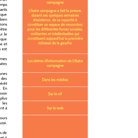
campagne
temps
ants
L’Autre campagne a fait la preuve,
e que
durant ses quelques semaines
 bien
d’existence, de sa capacité à
ions
constituer un espace de rencontres
 être
pour les différentes forces sociales,
i le
militantes et intellectuelles qui
constituent aujourd’hui la première
s que
richesse de la gauche.
ne et
 est
êmes
Les lettres d'information de L'Autre
asées
campagne
eunes
e des
Dans les médias
térêt
s. En
voir
Sur le vif
 plus
 les
ent à
Sur le web
jours
ssi,
ps de
et à