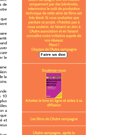
rs de
uniquement par des bénévoles,
néanmoins le coût de production
notre
technique de cette série de films est
très élevé. Si vous souhaitez que
e que
perdure ce projet, n'hésitez pas à
oient
nous soutenir, en faisant un don à
L’Autre association et en faisant
naire
connaître notre initiative auprès de
arité
vos réseaux.
uand
Merci !
uver
L'équipe de l'Autre campagne
care
er le
aine
Soutenez-nous
plein
de la
oins
,
ande
s 10
plus
Achetez le livre en ligne et aidez à sa
diffusion
pôles
 on a
tique
Les films de L'Autre campagne
té et
ieux
L’Autre campagne... après la
t un