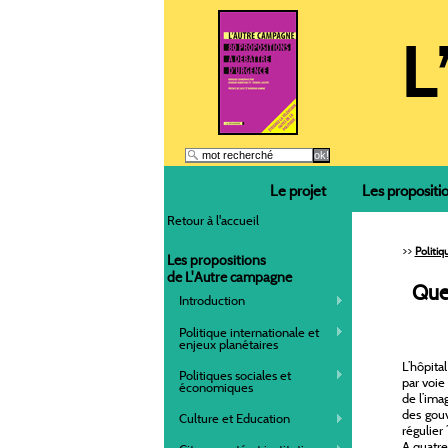
Le projet
Les propositi
Retour à l'accueil
>>
Politi
Les propositions
de L'Autre campagne
Que
Introduction
Politique internationale et
enjeux planétaires
L’hôpita
Politiques sociales et
par voie
économiques
de l’imag
des gouv
Culture et Education
régulier 
A quatre