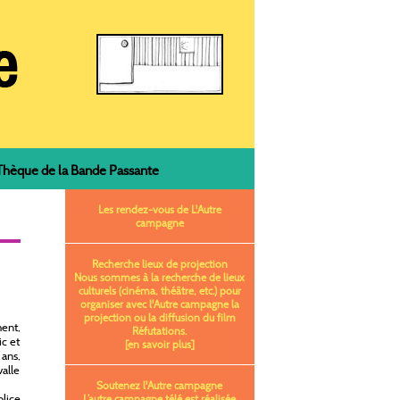
èque de la Bande Passante
Les rendez-vous de L'Autre
campagne
Recherche lieux de projection
Nous sommes à la recherche de lieux
culturels (cinéma, théâtre, etc.) pour
organiser avec l'Autre campagne la
projection ou la diffusion du film
ent,
Réfutations.
ic et
[en savoir plus]
 ans,
valle
Soutenez l'Autre campagne
olice
L’autre campagne télé est réalisée