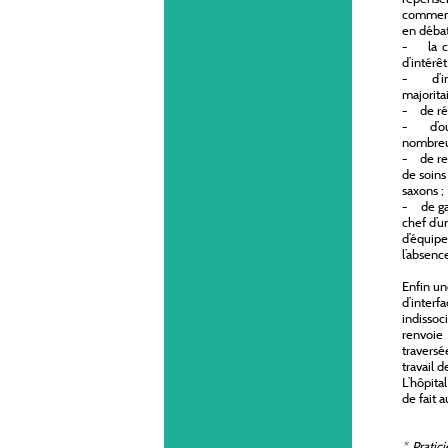
comment
en débat
- la co
d’intérêt
- d’inv
majorita
- de réfl
- d’ouv
nombreu
- de rev
de soins
saxons ;
- de gar
chef d’u
d’équipe
l’absenc
Enfin un
d’interf
indissoc
renvoie 
traversé
travail 
L’hôpita
de fait 
*
Pratici