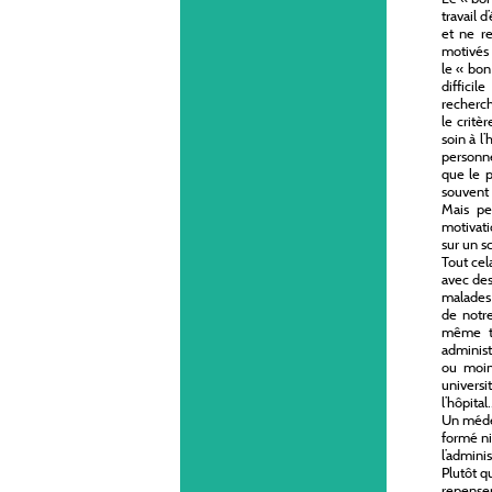
travail 
et ne r
motivés 
le « bon
difficil
recherch
le critè
soin à l
personne
que le p
souvent
Mais pe
motivati
sur un s
Tout cel
avec des
malades 
de notre
même te
administ
ou moins
universi
l’hôpita
Un médec
formé ni
l’admini
Plutôt q
repenser