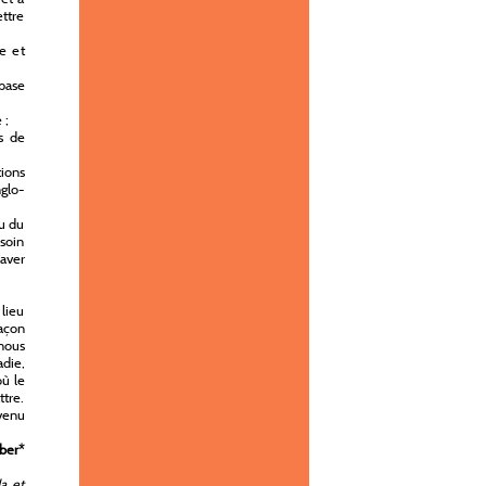
ttre
e et
base
 ;
s de
tions
nglo-
ou du
esoin
aver
 lieu
açon
nous
die,
où le
ttre.
evenu
ber
*
a et