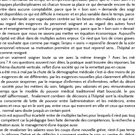
d’équipes pluridisciplinaires où chacun trouve sa place ce qui demande encore du 
entre dans aucune comptabilité, parce que le « bon soin » demande des soign
et disponibles ce qui est difficile à mesurer et en plus variable dans le temps, parc
 soin » demande une organisation centrée sur les besoins des malades ce qui est
e au regard des exigences du personnel soignant et au regard des autres fonct
e et enseignement qui ont leur propre exigence, parce que le « bon soin » devrait
re de mesure que nous ne savons pas mettre en équation économique. Aujourd’hu
’hôpital est dilué dans de multiples autres enjeux. Ce n’est que lors de crises grave
 ne souhaite que comme par magie, l’enjeu « soins » reprend le devant de la scè
ersonnel retrouve sa motivation première et que tout reprend sens… l’hôpital en
 comme revigoré.
ut-on vraiment soigner toute sa vie avec la même énergie ? Avec les m
ons ? A ces questions souvent non dites, la pratique avait trouvée des réponses, b
chéma d’autorité verticale, reflet d’une société qui ne la remettait pas en cause.
a a été mis à mal par la chute de la démographie médicale c'est-à-dire moins de j
 exigences de vie différentes, par les exigences nouvelles plus clairement affiché
de pouvoir s’exprimer, par le manque d’infirmiers et d’infirmières, reflet du désin
 société pour les métiers du soin, fatigants, peu valorisés et peu rémunérateur
mps que le modèle du pouvoir médical traditionnel était bousculé, le pou
ratif s’affermissait… finalement combien de décisions à l’hôpital sont la résultante
 consciente de lutte de pouvoir entre l’administration et les médecins, entre
taires et ceux qui en le sont pas, entre ceux qui exercent en ville et ceux qui exerc
l… normal sans doute jusqu’à un certain point.
in est aujourd’hui écartelé entre de multiples taches pour lesquels il n’est pas tou
 compétent car la pédagogie bien faite demande des compétences, la recherche au
stration aussi, le management d’une équipe aussi.
ue de revaloriser les salaires sous les coups d’une nouvelle grève, n’est-il pas tem
 la réforme Debré et de réfléchir à comment mettre le soin au centre du débat 