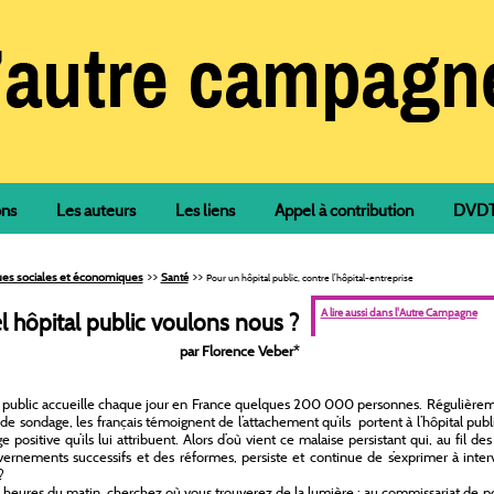
ons
Les auteurs
Les liens
Appel à contribution
DVDTh
>>
>>
ques sociales et économiques
Santé
Pour un hôpital public, contre l’hôpital-entreprise
A lire aussi dans l'Autre Campagne
l hôpital public voulons nous ?
par Florence Veber
*
l public accueille chaque jour en France quelques 200 000 personnes. Régulièrem
 de sondage, les français témoignent de l’attachement qu’ils portent à l’hôpital publ
e positive qu’ils lui attribuent. Alors d’où vient ce malaise persistant qui, au fil des
ernements successifs et des réformes, persiste et continue de s’exprimer à inter
?
 heures du matin, cherchez où vous trouverez de la lumière : au commissariat de p