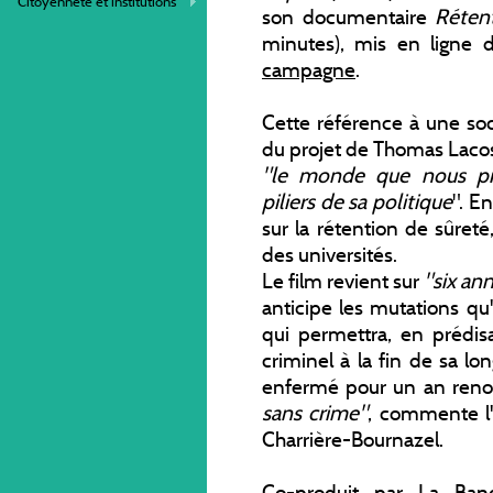
Citoyenneté et institutions
son documentaire
Rétent
minutes), mis en ligne d
campagne
.
Cette référence à une soc
du projet de Thomas Lacos
"le monde que nous p
piliers de sa politique
". E
sur la rétention de sûret
des universités.
Le film revient sur
"six ann
anticipe les mutations qu'
qui permettra, en prédisa
criminel à la fin de sa lo
enfermé pour un an renouv
sans crime"
, commente l'
Charrière-Bournazel.
Co-produit par La Ban