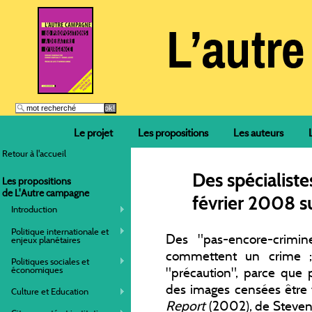
Le projet
Les propositions
Les auteurs
Retour à l'accueil
Des spécialiste
Les propositions
de L'Autre campagne
février 2008 su
Introduction
Politique internationale et
Des "pas-encore-crimin
enjeux planétaires
commettent un crime ;
Politiques sociales et
économiques
"précaution", parce que 
des images censées être
Culture et Education
Report
(2002), de Steven