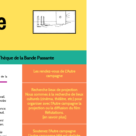
èque de la Bande Passante
Les rendez-vous de L'Autre
campagne
 de la
Recherche lieux de projection
Nous sommes à la recherche de lieux
ail,
culturels (cinéma, théâtre, etc.) pour
roles
organiser avec l'Autre campagne la
projection ou la diffusion du film
ance,
Réfutations.
euil,
[en savoir plus]
ent
ien
,
Soutenez l'Autre campagne
le
L’autre campagne télé est réalisée