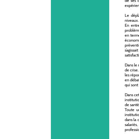
de ses d
expérien
Le dépl
niveaux.
En entre
problème
en term
économie
prévent
s’agissa
satisfact
Dans le 
de crise.
les répo
en débat
qui sont
Dans cet
institut
de santé
Toute u
institut
dans la 
salariés
professio