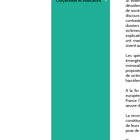
Citoyenneté et institutions
la viol
dévoile
de sociét
discours
contras
dossier
victime
explicat
ont mass
vivent a
Les spéc
émergée
immoral
proposèr
de victi
harcèlem
A la fi
europée
France 
œuvre de
La recon
constitu
de leurs
pose de