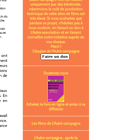
 vrai
uniquement par des bénévoles,
.
tion
néanmoins le coût de production
technique de cette série de films est
cin du
très élevé. Si vous souhaitez que
rche
perdure ce projet, n'hésitez pas à
nous soutenir, en faisant un don à
mais
L’Autre association et en faisant
u et
connaître notre initiative auprès de
n.
vos réseaux.
Merci !
L'équipe de l'Autre campagne
 ont
ment
eurs
tions
Soutenez-nous
on de
iaux
. En
e en
Achetez le livre en ligne et aidez à sa
diffusion
avail
nce,
Les films de L'Autre campagne
sance
L’Autre campagne... après la