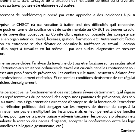
éterminants dans l’analyse de la situation et l’institution de lieux où la diversit
ces au travail puisse être élaborée et discutée.
acement de problématique opéré par cette approche a des incidences à plusi
prise, le CHSCT n’a pas vocation à traiter seul des difficultés qu’il rencontre
 posé en terme de souffrance et de santé mentale au CHSCT va trouver sa solut
e de prévention collective, au Comité d’Entreprise qui possède des compétence
, en organisation du travail, horaires, gestion, formation, etc. Autrement dit, l’acti
ion en entreprise se doit d’éviter de
chosifier
la souffrance au travail – comme 
it d’un objet à travailler en lui-même – par des audits, diagnostics et mesure
ion.
même ordre d’idée, l’analyse du travail ne doit pas être focalisée sur les seules situa
 L’attention aux situations ordinaires de travail est cruciale car elles contiennent so
nses aux problèmes de prévention. Les conflits sur le travail peuvent y éclater, êtr
 professionnellement et résolus. Et ce sont les conditions d’existence de ces régula
 riches d’enseignement.
te perspective, le fonctionnement des institutions s’avère déterminant, qu’il s’agiss
ions représentatives du personnel, des organismes paritaires de prévention, des ser
 au travail, mais également des directions d’entreprise, de la fonction de l’encadre
ne réflexion politique doit s’engager sur les moyens de donner du corps à la
ionnelle, non pas en multipliant les instances, mais en leur permettant de foncti
durée, pour que de la parole puisse y advenir (sécuriser les parcours professionnel
, ralentir la rotation des cadres dirigeants, accepter la confrontation entre les log
nnelles et la logique gestionnaire, etc.).
Damien 