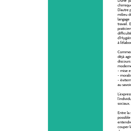
D’une pa
chimique
D’autre 
milieu d
langage 
travail.
praticie
difficul
d’Hygièn
à l’élabo
Comment 
déjà agi
discour
moderne,
- mise e
- morali
- évitem
au savoi
L’expre
l’indivi
sociaux, 
Entre la 
possible 
entendre
couper l