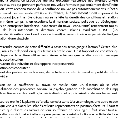
rt, la souffrance psychique menace d’occulter l’existence des atteintes physiq
s et autres qui prennent parfois de nouvelles formes et pas seulement dans l’indus
part, cette reconnaissance de la souffrance n’ouvre pas automatiquement sur l’acti
e travail. Les termes de
stress
, de
souffrance
, de
harcèlement moral
en passant da
courant jouent le rôle d’écran où se reflète la dureté des conditions et relatio
 En même temps ils en occultent la dimension sociale, politique et idéologique.
ns en entreprises (médecins, inspecteurs du travail, consultants) rencontrent toujou
té de leurs interlocuteurs, direction, cadres, salariés, syndicats, CHSCT (Co
e, de Sécurité et des Conditions de Travail), à passer du vécu au pensé, de l’indign
ration d’une stratégie.
rendre compte de cette difficulté à passer du témoignage à l’action ? Certes, dire 
r, mais tout dépend en quels termes vient le dire. Il est frappant de constater q
s type de la victime utilise les mêmes schèmes que le discours du manage
 post-taylorien :
n avant des individus et des rapports interpersonnels ;
sation des conduites ;
ent des problèmes techniques, de l’activité concrète de travail au profit de référ
r-être.
ssion de la souffrance au travail se moule dans un discours où se côto
dualisation des problèmes sociaux, la psychologisation et la moralisation des rap
la victimisation des conflits, la médicalisation et la judiciarisation de leur traitement.
sourde oreille à la plainte et l’oreille complaisante à la victimologie, une autre écout
qui vise à replacer les salariés et leurs représentants en position d’acteurs. Il faut s
 ce que disent les salariés de leur souffrance et, pour agir, il faut savoir tout a
e discours victimaire. Cette coupure passe par la réintroduction de l’activité de trava