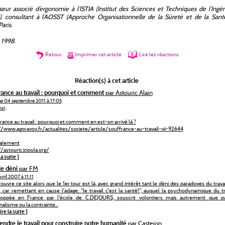
eur associé d’ergonomie à l’ISTIA (Institut des Sciences et Techniques de l’Ingé
), consultant à l’AOSST (Approche Organisationnelle de la Sûreté et de la Sant
Paris.
 1998.
Retour
Imprimer cet article
Lire les réactions
Réaction(s) à cet article
rance au travail : pourquoi et comment
par Astouric Alain
e 04 septembre 2011 à 17:05
ur,
rance au travail : pourquoi et comment en est-on arrivé là ?
//www.agoravox.fr/actualites/societe/article/souffrance-au-travail-vii-92644
ialement
//astouric.icioula.org/
la suite ]
le déni
par FM
avril 2007 à 11:11
couvre ce site alors que le 1er tour est là, avec grand intérêt tant le déni des paradoxes du travai
, car remettant en cause l'adage: "le travail c'est la santé!", auquel la psychodynamique du tra
loppée en France par l'école de C.DEJOURS, souscrit volontiers mais autrement que p
nalisme ou la contrainte...
lire la suite ]
ndre le travail pour construire notre humanité
par Castejon