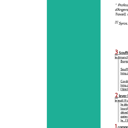
*
Profess
d’Angers
Travail), 
[1]
Syros,
3
Souff
le dimanch
Bonjo
Souff
http:
Cord
http:
[ lire 
2
lever 
le jeudi 19 
Je dé
lourd
déve
pater
Je...
[ 
1
compre