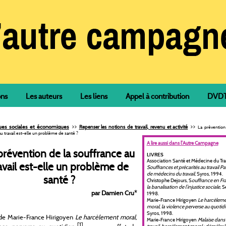
ons
Les auteurs
Les liens
Appel à contribution
DVDTh
>>
>>
ques sociales et économiques
Repenser les notions de travail, revenu et activité
La prévention
u travail est-elle un problème de santé ?
A lire aussi dans l'Autre Campagne
prévention de la souffrance au
LIVRES
Association Santé et Médecine du Trav
avail est-elle un problème de
Souffrances et précarités au travail Pa
de médecins du travail
, Syros, 1994.
santé ?
Christophe Dejours, S
ouffrance en Fr
la banalisation de l’injustice sociale
, S
par Damien Cru
*
1998.
Marie-France Hirigoyen
Le harcèlem
moral, la violence perverse au quotid
Syros, 1998.
 de Marie-France Hirigoyen
Le harcèlement moral,
Marie-France Hirigoyen
Malaise dans 
[1]