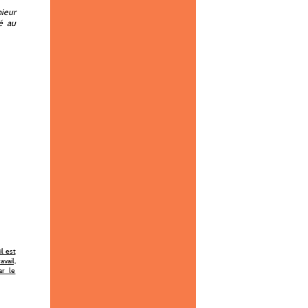
nieur
é au
l est
vail,
ar le