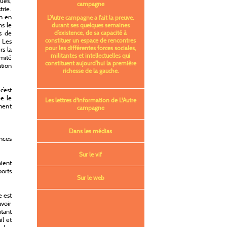
ues,
campagne
trie.
on en
L’Autre campagne a fait la preuve,
ns le
durant ses quelques semaines
d’existence, de sa capacité à
ns de
constituer un espace de rencontres
 Les
pour les différentes forces sociales,
rs la
militantes et intellectuelles qui
mité
constituent aujourd’hui la première
ation
richesse de la gauche.
c’est
ue le
Les lettres d'information de L'Autre
ment
campagne
Dans les médias
ences
Sur le vif
ient
ports
Sur le web
e est
avoir
utant
il et