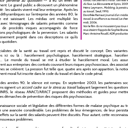
ence perverse au quotidien
a eu un effet de
travail, harcèlement moral : démêler le
du faux
, La découverte et Syros, 2001
ment. Le grand public a découvert un phénomène
Heinz Leymann,
Mobbing, la persécu
é : les salariés vivent mal leur entreprise. Après les
au travail
, Seuil, 1993.
 dithyrambiques sur l’entreprise des années 80, le
Dorothée Ramaut
Journal d’un méde
te est saisissant. Les médias ont multiplié les
travail, la souffrance au travail
, Le che
midi, 2006.
s avec témoignages de salariés présentés comme
Voir le film
Ils ne mouraient pas tous 
s de procédés iniques accompagnés de force
tous étaient frappés
de Sophie Brunea
ions psychologiques de la perversion. Les salariés
Marc-Antoine Roudil, ADR productio
ivement projeté dans ces descriptions ce qu’ils
u quotidien.
ialistes de la santé au travail ont repris et discuté le concept. Des variantes
s ici ou là : harcèlement psychologique, harcèlement stratégique, harcèle
… Le monde du travail se mit à étudier le harcèlement moral. Les assur
ent aux entreprises des contrats couvrant leurs risques psychosociaux, des associa
mes se créèrent. La pression fut telle que, quatre ans après son apparition, la noti
ent moral fut inscrite dans le code du travail et dans le code pénal.
n des années 90, le silence est rompu. En septembre 2003, les partenaires soc
ns signent u
n accord cadre sur le stress au travail
balayant largement les questions
l’INRS, le réseau ANACT/ARACT proposent des méthodes et guides pour mettr
s démarches de prévention des risques dits psychosociaux.
naissance sociale et législative des différentes formes de malaise psychique au tr
e une avancée considérable. Les problèmes de leur émergences, de leur persista
 effets sur la santé des salariés peuvent être discutés. Pour autant, cette reconnais
 nouveaux problèmes.