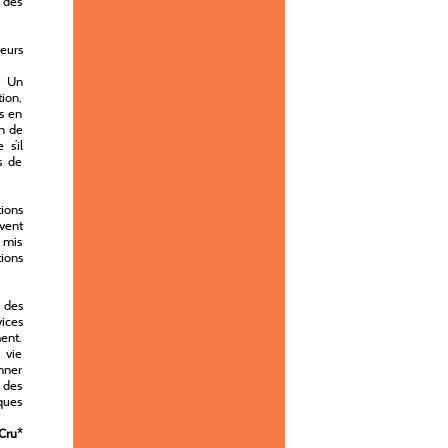
é des
eurs
. Un
ion,
s en
on de
s’il
s de
tions
uvent
e mis
tions
e des
vices
ment.
 vie
onner
s des
iques
Cru
*