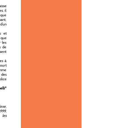
aisse
s, il
 que
bant,
d’un
s et
s que
 les
s de
isent
es à
court
omme
t des
olice
lli
*
exe,
1999
,
 les