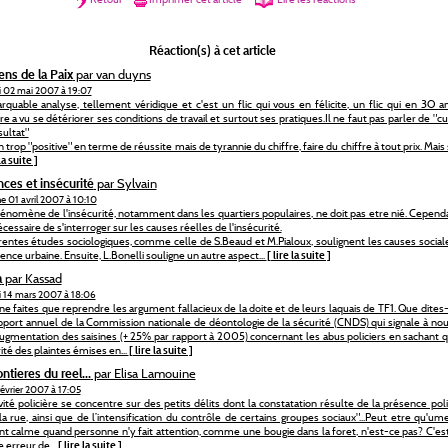
Réaction(s) à cet article
ens de la Paix
par van duyns
i 02 mai 2007 à 19:07
quable analyse, tellement véridique et c'est un flic qui vous en félicite, un flic qui en 3O a
ère a vu se détériorer ses conditions de travail et surtout ses pratiques.Il ne faut pas parler de "c
sultat"
 trop "positive" en terme de réussite mais de tyrannie du chiffre, faire du chiffre à tout prix. Mais si
la suite ]
nces et insécurité
par Sylvain
e 01 avril 2007 à 10:10
énomène de l'insécurité, notamment dans les quartiers populaires, ne doit pas etre nié. Cependan
cessaire de s'interroger sur les causes réelles de l'insécurité.
rentes études sociologiques, comme celle de S.Beaud et M.Pialoux, soulignent les causes social
lence urbaine. Ensuite, L.Bonelli souligne un autre aspect...
[ lire la suite ]
a
par Kassad
i 14 mars 2007 à 18:06
ne faites que reprendre les argument fallacieux de la doite et de leurs laquais de TF1. Que dites
pport annuel de la Commission nationale de déontologie de la sécurité (CNDS) qui signale à no
ugmentation des saisines (+ 25% par rapport à 2005) concernant les abus policiers en sachant q
ité des plaintes émises en...
[ lire la suite ]
ntieres du reel...
par Elisa Lamouine
 février 2007 à 17:05
tivité policière se concentre sur des petits délits dont la constatation résulte de la présence poli
la rue, ainsi que de l’intensification du contrôle de certains groupes sociaux"...Peut etre qu'ume
nt calme quand personne n'y fait attention, comme une bougie dans la foret, n'est-ce pas? C'est 
e erreur de...
[ lire la suite ]