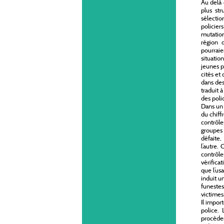
Au delà 
plus str
sélectio
policier
mutation
région 
pourraie
situati
jeunes p
cités et
dans des
traduit à
des polic
Dans un 
du chiff
contrôle
groupes 
défaite
l’autre.
contrôle
vérifica
que l’us
induit u
funestes
victimes
Il impor
police.
procèden