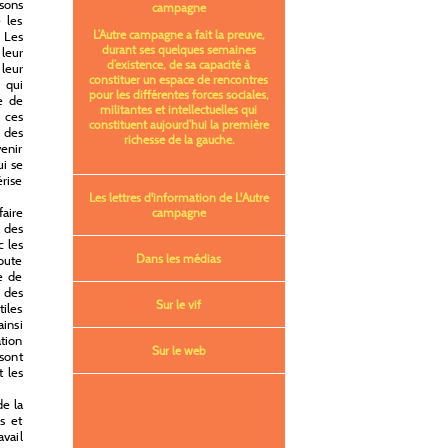
isons
campagne
e les
L’Autre campagne a fait la preuve,
. Les
durant ses quelques semaines
 leur
d’existence, de sa capacité à
leur
constituer un espace de rencontres
 qui
pour les différentes forces sociales,
e de
militantes et intellectuelles qui
 ces
constituent aujourd’hui la première
s des
richesse de la gauche.
venir
ui se
érise
Les lettres d'information de L'Autre
faire
campagne
à des
c les
Dans les médias
toute
e de
 des
Sur le vif
tiles
ainsi
ation
Sur le web
 sont
t les
de la
s et
avail