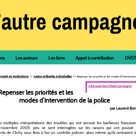
ons
Les auteurs
Les liens
Appel à contribution
DVDTh
>>
>>
neté et institutions
Justice et libertés individuelles
Repenser les priorités et les modes d'intervention
A lire aussi dans l'Autre Campagne
Repenser les priorités et les
modes d’intervention de la police
par Laurent Bon
s multiples interprétations des troubles qui ont secoué les banlieues française
-novembre 2005, peu se sont interrogées sur les raisons qui ont poussé t
nts de Clichy sous Bois à fuir un contrôle policier, alors même qu’ils rentraient 