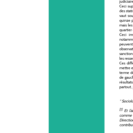
judiciai
Ceci sup
des stati
vaut sou
quinze p
mais les
quartier 
Ceci im
notammen
peuvent
observat
sanction
les ress
Ces diff
mettre e
terme de
de gauch
résultat
partout, 
*
Sociolo
[1]
Et l’a
comme l
Directi
contribu