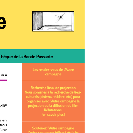
èque de la Bande Passante
Les rendez-vous de L'Autre
campagne
 de la
Recherche lieux de projection
Nous sommes à la recherche de lieux
culturels (cinéma, théâtre, etc.) pour
organiser avec l'Autre campagne la
elli
*
projection ou la diffusion du film
Réfutations.
[en savoir plus]
s en
rois
Soutenez l'Autre campagne
d’une
L’autre campagne télé est réalisée