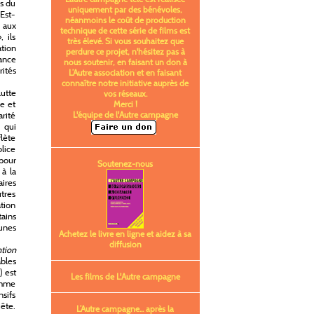
is du
uniquement par des bénévoles,
 Est-
néanmoins le coût de production
 aux
technique de cette série de films est
, ils
très élevé. Si vous souhaitez que
ation
perdure ce projet, n'hésitez pas à
dance
nous soutenir, en faisant un don à
rités
L’Autre association et en faisant
connaître notre initiative auprès de
lutte
vos réseaux.
le et
Merci !
arité
L'équipe de l'Autre campagne
 qui
lète
olice
pour
Soutenez-nous
 à la
aires
utres
ation
tains
eunes
Achetez le livre en ligne et aidez à sa
diffusion
ntion
bles
) est
Les films de L'Autre campagne
comme
sifs
uête.
L’Autre campagne... après la