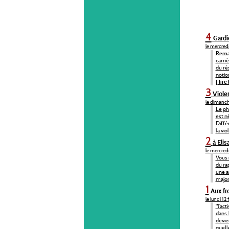
4
Gardi
le mercred
Remar
carri
du ré
notion
[ lire 
3
Viole
le dimanch
Le ph
est né
Diffé
la vio
2
à Elis
le mercred
Vous 
du ra
une a
major
1
Aux fro
le lundi 12
"l’ac
dans 
devie
quell