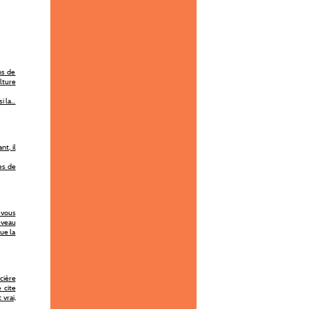
ns de
ulture
 la...
t, il
es de
-vous
uveau
ue la
cière
 cite
vrai,