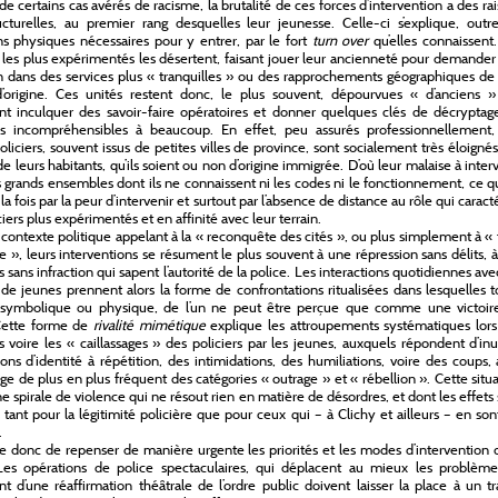
de certains cas avérés de racisme, la brutalité de ces forces d’intervention a des ra
ucturelles, au premier rang desquelles leur jeunesse. Celle-ci s’explique, outr
ns physiques nécessaires pour y entrer, par le fort
turn over
qu’elles connaissent
s les plus expérimentés les désertent, faisant jouer leur ancienneté pour demander
 dans des services plus « tranquilles » ou des rapprochements géographiques de 
d’origine. Ces unités restent donc, le plus souvent, dépourvues « d’anciens »
nt inculquer des savoir-faire opératoires et donner quelques clés de décryptag
ons incompréhensibles à beaucoup. En effet, peu assurés professionnellement,
oliciers, souvent issus de petites villes de province, sont socialement très éloigné
 de leurs habitants, qu’ils soient ou non d’origine immigrée. D’où leur malaise à inter
 grands ensembles dont ils ne connaissent ni les codes ni le fonctionnement, ce q
 la fois par la peur d’intervenir et surtout par l’absence de distance au rôle qui caract
iers plus expérimentés et en affinité avec leur terrain.
contexte politique appelant à la « reconquête des cités », ou plus simplement à « 
re », leurs interventions se résument le plus souvent à une répression sans délits, 
s sans infraction qui sapent l’autorité de la police. Les interactions quotidiennes ave
de jeunes prennent alors la forme de confrontations ritualisées dans lesquelles 
, symbolique ou physique, de l’un ne peut être perçue que comme une victoir
 Cette forme de
rivalité mimétique
explique les attroupements systématiques lors
s voire les « caillassages » des policiers par les jeunes, auxquels répondent d’inu
tions d’identité à répétition, des intimidations, des humiliations, voire des coups, 
age de plus en plus fréquent des catégories « outrage » et « rébellion ». Cette situ
ne spirale de violence qui ne résout rien en matière de désordres, et dont les effets
 tant pour la légitimité policière que pour ceux qui – à Clichy et ailleurs – en son
.
te donc de repenser de manière urgente les priorités et les modes d’intervention 
 Les opérations de police spectaculaires, qui déplacent au mieux les problème
t d’une réaffirmation théâtrale de l’ordre public doivent laisser la place à un tr