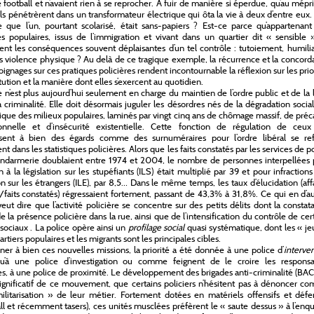
e football et n’avaient rien à se reprocher. A fuir de manière si éperdue, qu’au mépr
ils pénétrèrent dans un transformateur électrique qui ôta la vie à deux d’entre eux.
 que l’un, pourtant scolarisé, était sans-papiers ? Est-ce parce qu’appartenant
s populaires, issus de l’immigration et vivant dans un quartier dit « sensible »
ient les conséquences souvent déplaisantes d’un tel contrôle : tutoiement, humili
is violence physique ? Au delà de ce tragique exemple, la récurrence et la concor
ignages sur ces pratiques policières rendent incontournable la réflexion sur les prio
itution et la manière dont elles s’exercent au quotidien.
e n’est plus aujourd’hui seulement en charge du maintien de l’ordre public et de la 
a criminalité. Elle doit désormais juguler les désordres nés de la dégradation socia
ue des milieux populaires, laminés par vingt cinq ans de chômage massif, de préc
ionnelle et d’insécurité existentielle. Cette fonction de régulation de ceux
ssent à bien des égards comme des surnuméraires pour l’ordre libéral se ref
t dans les statistiques policières. Alors que les faits constatés par les services de p
ndarmerie doublaient entre 1974 et 2004, le nombre de personnes interpellées 
n à la législation sur les stupéfiants (ILS) était multiplié par 39 et pour infractions
ion sur les étrangers (ILE), par 8,5… Dans le même temps, les taux d’élucidation (aff
/faits constatés) régressaient fortement, passant de 43,3% à 31,8%. Ce qui en d’a
eut dire que l’activité policière se concentre sur des petits délits dont la constat
de la présence policière dans la rue, ainsi que de l’intensification du contrôle de cer
sociaux . La police opère ainsi un
profilage social
quasi systématique, dont les « j
rtiers populaires et les migrants sont les principales cibles.
er à bien ces nouvelles missions, la priorité a été donnée à une police d’
interve
qu’à une police d’investigation ou comme feignent de le croire les responsa
tes, à une police de proximité. Le développement des brigades anti-criminalité (BAC
significatif de ce mouvement, que certains policiers n’hésitent pas à dénoncer 
litarisation » de leur métier. Fortement dotées en matériels offensifs et défen
all et récemment tasers), ces unités musclées préfèrent le « saute dessus » à l’enq