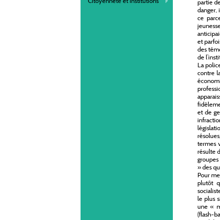
Citoyenneté et institutions
partie d
danger, 
ce parce
jeunesse
anticipa
et parfo
des témo
de l’inst
La polic
contre l
économiq
profess
apparai
fidèlemen
et de ge
infractio
législat
résolues
termes v
résulte 
groupes 
» des qua
Pour men
plutôt 
socialis
le plus 
une « mi
(flash-b