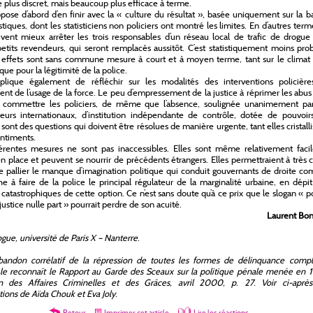
re plus discret, mais beaucoup plus efficace à terme.
pose d’abord d’en finir avec la « culture du résultat », basée uniquement sur la b
stiques, dont les statisticiens non policiers ont montré les limites. En d’autres terme
vent mieux arrêter les trois responsables d’un réseau local de trafic de drogue
etits revendeurs, qui seront remplacés aussitôt. C’est statistiquement moins pro
 effets sont sans commune mesure à court et à moyen terme, tant sur le climat 
que pour la légitimité de la police.
plique également de réfléchir sur les modalités des interventions policière
t de l’usage de la force. Le peu d’empressement de la justice à réprimer les abu
 commettre les policiers, de même que l’absence, soulignée unanimement par
eurs internationaux, d’institution indépendante de contrôle, dotée de pouvoir
 sont des questions qui doivent être résolues de manière urgente, tant elles cristall
entiments.
érentes mesures ne sont pas inaccessibles. Elles sont même relativement facil
n place et peuvent se nourrir de précédents étrangers. Elles permettraient à très 
 pallier le manque d’imagination politique qui conduit gouvernants de droite c
e à faire de la police le principal régulateur de la marginalité urbaine, en dépi
s catastrophiques de cette option. Ce n’est sans doute qu’à ce prix que le slogan « p
justice nulle part » pourrait perdre de son acuité.
Laurent Bone
gue, université de Paris X – Nanterre.
bandon corrélatif de la répression de toutes les formes de délinquance compl
e reconnaît le
Rapport au Garde des Sceaux sur la politique pénale menée en 
on des Affaires Criminelles et des Grâces, avril 2000, p. 27. Voir ci-après
tions de Aïda Chouk et Eva Joly.
Retour
Imprimer cet article
Lire les réactions