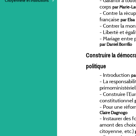
-
Garantir à tout
Citoyenneté et institutions
corps
par Marie-Lau
-
Contre la récup
française
par Elsa
-
Contrer la mon
-
Liberté et égal
-
Mariage entre
par Daniel Borrillo
Construire la démocra
politique
-
Introduction
pa
-
La responsabil
primoministérie
-
Construire l’Eu
constitutionnel
-
Pour une réfor
Claire Dagnogo
-
Instaurer des f
amont des choix d
citoyenne, etc.)