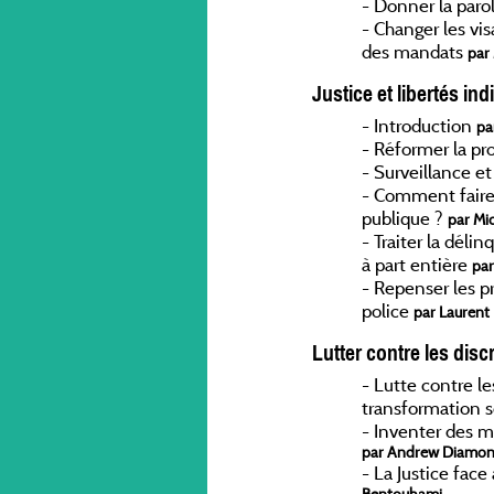
-
Donner la paro
-
Changer les vis
des mandats
par 
Justice et libertés ind
-
Introduction
pa
-
Réformer la pr
-
Surveillance e
-
Comment faire 
publique ?
par Mi
-
Traiter la dél
à part entière
par
-
Repenser les pr
police
par Laurent 
Lutter contre les disc
-
Lutte contre le
transformation s
-
Inventer des m
par Andrew Diamond
-
La Justice face
Bentouhami