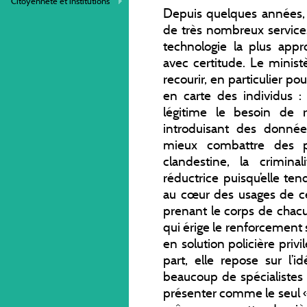
Citoyenneté et institutions
Depuis quelques années, 
de très nombreux servic
technologie la plus appro
avec certitude. Le ministè
recourir, en particulier p
en carte des individus : v
légitime le besoin de r
introduisant des donnée
mieux combattre des p
clandestine, la crimina
réductrice puisqu’elle te
au cœur des usages de ce
prenant le corps de chacu
qui érige le renforcement 
en solution policière privi
part, elle repose sur l’id
beaucoup de spécialistes c
présenter comme le seul « 