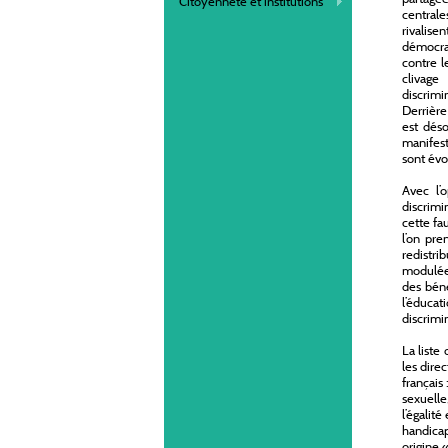
Citoyenneté et institutions
centrale
rivalise
démocrat
contre l
clivage
discrimi
Derrière
est déso
manifest
sont év
Avec l’
discrimi
cette fa
l’on pre
redistri
modulée 
des béné
l’éducat
discrimin
La liste
les dire
français 
sexuelle
l’égalit
handicap
origine 