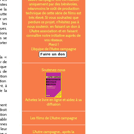
istes
uniquement par des bénévoles,
néanmoins le coût de production
e la
technique de cette série de films est
lutte
très élevé. Si vous souhaitez que
er un
perdure ce projet, n'hésitez pas à
 les
nous soutenir, en faisant un don à
ques.
L’Autre association et en faisant
ions
connaître notre initiative auprès de
s se
vos réseaux.
orter
Merci !
L'équipe de l'Autre campagne
la «
ur de
s que
Soutenez-nous
es de
ition
ition
nt, à
de la
Achetez le livre en ligne et aidez à sa
diffusion
mment
droit
ation
Les films de L'Autre campagne
ablir
onnes
leur
L’Autre campagne... après la
ine «