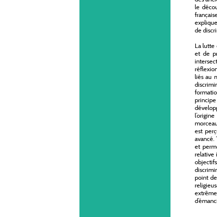
le décou
français
explique
de discr
La lutte
et de pr
intersec
réflexio
liés au 
discrimi
formatio
principe
développ
l’origi
morceaux
est per
avancé. T
et perme
relative
objectif
discrimi
point de
religieu
extrêmem
d’émanci