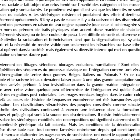
 ou raciale » fait l’objet d’un refus fondé sur l’inanité des catégories et les risqu
sation qui y sont attachés. Le problème est que s’il est vrai que les identités ne son
ues ou raciales », les stéréotypes existent et produisent des effets d’identific
ièrement opérationnels. S’il n’y a pas de « race », il y a du racisme et des discrimina
pent des personnes en raison de leur origine supposée (que celle-ci soit imaginée s
n nom ou prénom, de traits physiques, d’un accent, d’une manière de s’habille
 éléments visibles) ou de leur couleur de peau. Il est difficile de sortir du dilemme 
é d’éviter la racialisation et l’ethnicisation, ainsi que la stigmatisation qui s’y att
rt, et la nécessité de rendre visible non seulement les hiérarchies sur base eth
qui opèrent dans la société, mais également sa diversité interne qui met en questi
tation uniforme, d’autre part.
viennent ces filtrages, sélections, blocages, exclusions, humiliations ? Sont-elle
épétition des séquences du processus classique de l’intégration comme l’ont véc
’immigration de l’entre-deux-guerres, Belges, Italiens ou Polonais ? En ce cas
ie et le racisme initiaux devraient laisser place à une plus grande acceptation so
iers arrivés, prélude à leur invisibilisation dans la grande matrice intégratric
 avec cette vision quelque peu déterministe de l’intégration est qu’elle élud
ité des migrations post-coloniales. Les images mentales forgées dans le cadre col
elà, au cours de l’histoire de l’expansion européenne ont été transportées aprè
sation. Les classifications hiérarchisées des peuples considérés comme subalte
chelle des civilisations continuent à exercer une influence dans la formation
pes et préjugés qui sont à la source des discriminations. Il existe indéniablemen
ns dans les stéréotypes mobilisés, des recompositions qui signifient clairement qu’il 
ontinuité générique du fait colonial. Mais les conditions de la décolonisatio
èse d’une table rase, tout comme l’amnésie entretenue depuis qui constituent c
si française d’affronter les pages noires de son histoire, ont nourri le rapport spéci
ens colonisés avec la métropole. C’est ce rapport continué et recomposé qui a fav