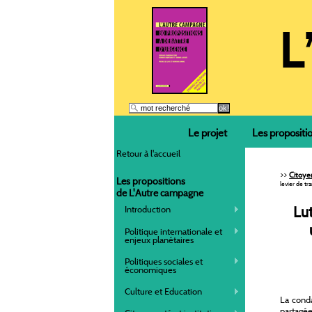
Le projet
Les propositi
Retour à l'accueil
>>
Citoyen
Les propositions
levier de tr
de L'Autre campagne
Lut
Introduction
Politique internationale et
enjeux planétaires
Politiques sociales et
économiques
Culture et Education
La conda
partagée