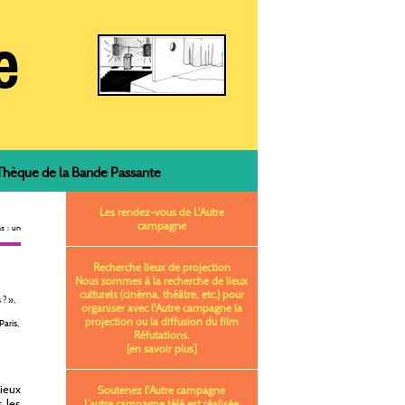
èque de la Bande Passante
Les rendez-vous de L'Autre
campagne
s : un
Recherche lieux de projection
Nous sommes à la recherche de lieux
culturels (cinéma, théâtre, etc.) pour
? »,
organiser avec l'Autre campagne la
projection ou la diffusion du film
Paris,
Réfutations.
[en savoir plus]
ieux
Soutenez l'Autre campagne
 les
L’autre campagne télé est réalisée