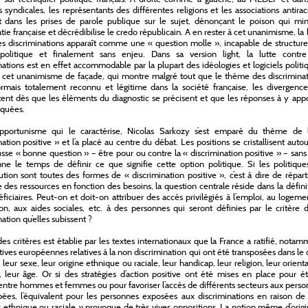
s syndicales, les représentants des différentes religions et les associations antirac
nt dans les prises de parole publique sur le sujet, dénonçant le poison qui min
ie française et décrédibilise le credo républicain. A en rester à cet unanimisme, la 
es discriminations apparaît comme une « question molle », incapable de structur
 politique et finalement sans enjeu. Dans sa version light, la lutte contre
nations est en effet accommodable par la plupart des idéologies et logiciels politi
 cet unanimisme de façade, qui montre malgré tout que le thème des discriminat
rmais totalement reconnu et légitime dans la société française, les divergence
ent dès que les éléments du diagnostic se précisent et que les réponses à y app
oquées.
opportunisme qui le caractérise, Nicolas Sarkozy s’est emparé du thème de 
nation positive » et l’a placé au centre du débat. Les positions se cristallisent auto
usse « bonne question » – être pour ou contre la « discrimination positive » – san
nne le temps de définir ce que signifie cette option politique. Si les politiqu
bution sont toutes des formes de « discrimination positive », c’est à dire de répart
des ressources en fonction des besoins, la question centrale réside dans la défin
ficiaires. Peut-on et doit-on attribuer des accès privilégiés à l’emploi, au logeme
ion, aux aides sociales, etc. à des personnes qui seront définies par le critère 
ation qu’elles subissent ?
 des critères est établie par les textes internationaux que la France a ratifié, nota
ctives européennes relatives à la non discrimination qui ont été transposées dans le 
: leur sexe, leur origine ethnique ou raciale, leur handicap, leur religion, leur orient
, leur âge. Or si des stratégies d’action positive ont été mises en place pour ét
é entre hommes et femmes ou pour favoriser l’accès de différents secteurs aux pers
ées, l’équivalent pour les personnes exposées aux discriminations en raison de 
« ethnique ou raciale » provoque de très vives oppositions. La notion même d’orig