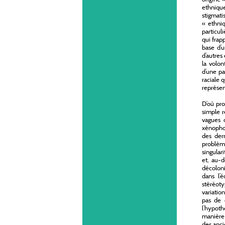
ethnique
stigmati
« ethniq
particul
qui frap
base d’u
d’autres
la volont
d’une pa
raciale 
représen
D’où pro
simple r
vagues d
xénophob
des dern
problème
singular
et, au-d
décoloni
dans l’é
stéréoty
variatio
pas de c
l’hypoth
manière 
des anci