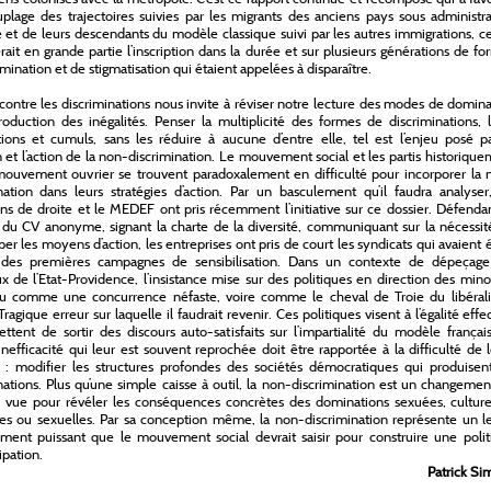
plage des trajectoires suivies par les migrants des anciens pays sous administr
e et de leurs descendants du modèle classique suivi par les autres immigrations, c
rait en grande partie l’inscription dans la durée et sur plusieurs générations de f
imination et de stigmatisation qui étaient appelées à disparaître.
 contre les discriminations nous invite à réviser notre lecture des modes de domin
oduction des inégalités. Penser la multiplicité des formes de discriminations, 
tions et cumuls, sans les réduire à aucune d’entre elle, tel est l’enjeu posé p
n et l’action de la non-discrimination. Le mouvement social et les partis historiqu
mouvement ouvrier se trouvent paradoxalement en difficulté pour incorporer la 
nation dans leurs stratégies d’action. Par un basculement qu’il faudra analyser
ns de droite et le MEDEF ont pris récemment l’initiative sur ce dossier. Défenda
 du CV anonyme, signant la charte de la diversité, communiquant sur la nécessit
er les moyens d’action, les entreprises ont pris de court les syndicats qui avaient 
ne des premières campagnes de sensibilisation. Dans un contexte de dépeçage
 de l’Etat-Providence, l’insistance mise sur des politiques en direction des mino
çu comme une concurrence néfaste, voire comme le cheval de Troie du libéral
ragique erreur sur laquelle il faudrait revenir. Ces politiques visent à l’égalité effe
ttent de sortir des discours auto-satisfaits sur l’impartialité du modèle françai
 inefficacité qui leur est souvent reprochée doit être rapportée à la difficulté de 
s : modifier les structures profondes des sociétés démocratiques qui produisent
nations. Plus qu’une simple caisse à outil, la non-discrimination est un changeme
 vue pour révéler les conséquences concrètes des dominations sexuées, culturel
ses ou sexuelles. Par sa conception même, la non-discrimination représente un l
ent puissant que le mouvement social devrait saisir pour construire une polit
pation.
Patrick Si