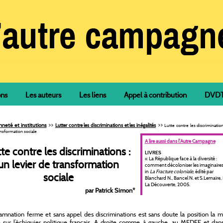
ons
Les auteurs
Les liens
Appel à contribution
DVDTh
>>
>>
neté et institutions
Lutter contre les discriminations et les inégalités
Lutte contre les discrimination
ansformation sociale
A lire aussi dans l'Autre Campagne
te contre les discriminations :
LIVRES
« La République face à la diversité :
un levier de transformation
comment décoloniser les imaginaires 
in
La Fracture coloniale
, édité par
sociale
Blanchard N., Bancel N. et S.Lemaire, 
La Découverte, 2005.
par Patrick Simon
*
mnation ferme et sans appel des discriminations est sans doute la position la m
 sur l’échiquier politique français. A droite comme à gauche, au MEDEF et dans