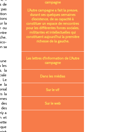
campagne
es de
t pas
L’Autre campagne a fait la preuve,
ation
durant ses quelques semaines
tions
d’existence, de sa capacité à
ur la
constituer un espace de rencontres
r ou
pour les différentes forces sociales,
entre
militantes et intellectuelles qui
constituent aujourd’hui la première
ache,
richesse de la gauche.
nico-
on sa
Les lettres d'information de L'Autre
s une
campagne
u les
, la
ciale
Dans les médias
e. Le
e la
onial
Sur le vif
s la
rnes
 des
Sur le web
t des
n’y a
n et
ette
fique
orisé