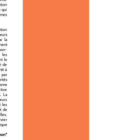
ation
e qui
ormes
ation
leurs
ar la
ement
non-
, les
nt le
é de
été à
 par
rités
isme
ctive
s. La
leurs
 les
nt de
les,
evier
ique
mon
*