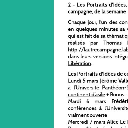
2 -
Les Portraits d'Idées
campagne, de la semaine
Chaque jour, l'un des co
en quelques minutes sa 
qui est fait de sa thémati
réalisés par Thomas 
http://lautrecampagne.la
dans leurs versions intégra
Libération
.
Les Portraits d'Idées de c
Lundi 5 mars
Jérôme Vall
à l’Université Panthéon-
continent d’asile
+ Bonus :
Mardi 6 mars
Frédér
conférences à l’Universi
vraiment ouverte
Mercredi 7 mars
Alice Le