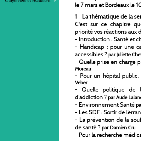
Citoyenneté et institutions
le 7 mars et Bordeaux le 
1 - La thématique de la se
C'est sur ce chapitre q
priorité vos réactions aux 
-
Introduction : Santé et 
-
Handicap : pour une c
accessibles ?
par Juliette Ch
-
Quelle prise en charge 
Moreau
-
Pour un hôpital public,
Veber
-
Quelle politique de 
d'addiction ?
par Aude Lalan
-
Environnement Santé
pa
-
Les SDF : Sortir de l’erra
-
La prévention de la souf
de santé ?
par Damien Cru
-
Pour la recherche médical