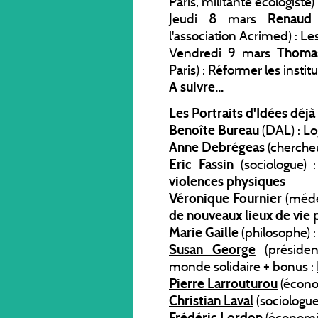
Paris, militante écologiste
Jeudi 8 mars
Renaud
l'association Acrimed) : 
Vendredi 9 mars
Thoma
Paris) : Réformer les instit
A suivre...
Les Portraits d'Idées déjà 
Benoîte Bureau
(DAL) : L
Anne Debrégeas
(chercheu
Eric Fassin
(sociologue) 
violences physiques
Véronique Fournier
(méde
de nouveaux lieux de vie 
Marie Gaille
(philosophe) :
Susan George
(présiden
monde solidaire + bonus :
Pierre Larrouturou
(économ
Christian Laval
(sociologu
Frédéric Lordon
(économi